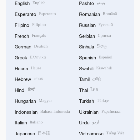
English
پښتو
English
Pashto
Esperanto
Română
Esperanto
Romanian
Filipino
Русский
Filipino
Russian
Français
Српски
French
Serbian
Deutsch
සිංහල
German
Sinhala
Ελληνικά
Español
Greek
Spanish
Hausa
Kiswahili
Hausa
Swahili
עברית
தமிழ்
Hebrew
Tamil
हिन्दी
ไทย
Hindi
Thai
Magyar
Türkçe
Hungarian
Turkish
Bahasa Indonesia
Українська
Indonesian
Ukrainian
Italiano
اردو
Italian
Urdu
日本語
Tiếng Việt
Japanese
Vietnamese