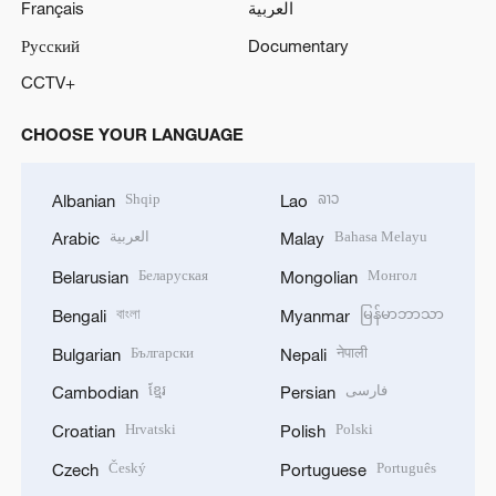
Français
العربية
Русский
Documentary
CCTV+
CHOOSE YOUR LANGUAGE
Shqip
ລາວ
Albanian
Lao
العربية
Bahasa Melayu
Arabic
Malay
Беларуская
Монгол
Belarusian
Mongolian
বাংলা
မြန်မာဘာသာ
Bengali
Myanmar
Български
नेपाली
Bulgarian
Nepali
ខ្មែរ
فارسی
Cambodian
Persian
Hrvatski
Polski
Croatian
Polish
Český
Português
Czech
Portuguese