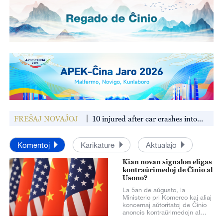
 hits SW China's
FREŜAJ NOVAĴOJ
10 injured after car crashes into
 CENC
children's center in Thailand
Komentoj
Karikature
Aktualaĵo
Kian novan signalon eligas
kontraŭrimedoj de Ĉinio al
Usono?
La 5an de aŭgusto, la
Ministerio pri Komerco kaj aliaj
koncernaj aŭtoritatoj de Ĉinio
anoncis kontraŭrimedojn al
serio da negativaj rimedoj