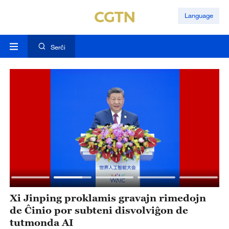
Language
Serĉi
en
Xi Jinping proklamis gravajn rimedojn
X
de Ĉinio por subteni disvolviĝon de
c
tutmonda AI
k