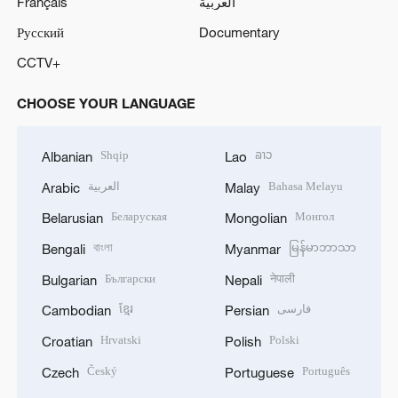
Français
العربية
Русский
Documentary
CCTV+
CHOOSE YOUR LANGUAGE
Shqip
ລາວ
Albanian
Lao
العربية
Bahasa Melayu
Arabic
Malay
Беларуская
Монгол
Belarusian
Mongolian
বাংলা
မြန်မာဘာသာ
Bengali
Myanmar
Български
नेपाली
Bulgarian
Nepali
ខ្មែរ
فارسی
Cambodian
Persian
Hrvatski
Polski
Croatian
Polish
Český
Português
Czech
Portuguese