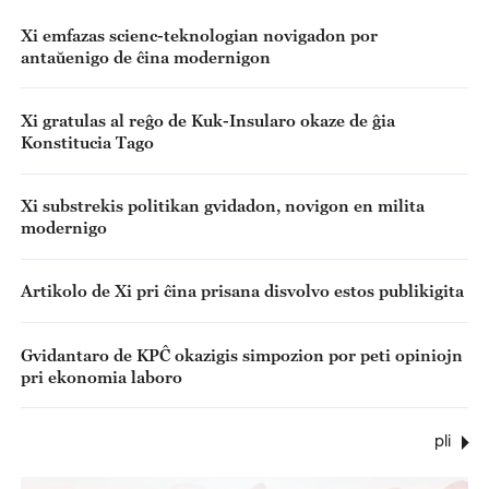
R
Xi emfazas scienc-teknologian novigadon por
antaŭenigo de ĉina modernigon
Xi gratulas al reĝo de Kuk-Insularo okaze de ĝia
Konstitucia Tago
Xi substrekis politikan gvidadon, novigon en milita
modernigo
Artikolo de Xi pri ĉina prisana disvolvo estos publikigita
Gvidantaro de KPĈ okazigis simpozion por peti opiniojn
pri ekonomia laboro
pli