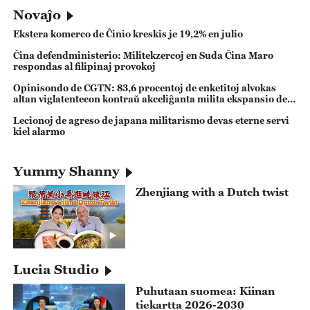
rilataj al Ĉinio faritaj de
Novaĵo
Federacia Komisiono pri
Ekstera komerco de Ĉinio kreskis je 19,2% en julio
Ĉina defendministerio: Militekzercoj en Suda Ĉina Maro
respondas al filipinaj provokoj
Opinisondo de CGTN: 83,6 procentoj de enketitoj alvokas
altan viglatentecon kontraŭ akceliĝanta milita ekspansio de
Japanio
Lecionoj de agreso de japana militarismo devas eterne servi
kiel alarmo
Yummy Shanny
Zhenjiang with a Dutch twist
Lucia Studio
Puhutaan suomea: Kiinan
tiekartta 2026-2030