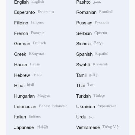
English
پښتو
English
Pashto
Esperanto
Română
Esperanto
Romanian
Filipino
Русский
Filipino
Russian
Français
Српски
French
Serbian
Deutsch
සිංහල
German
Sinhala
Ελληνικά
Español
Greek
Spanish
Hausa
Kiswahili
Hausa
Swahili
עברית
தமிழ்
Hebrew
Tamil
हिन्दी
ไทย
Hindi
Thai
Magyar
Türkçe
Hungarian
Turkish
Bahasa Indonesia
Українська
Indonesian
Ukrainian
Italiano
اردو
Italian
Urdu
日本語
Tiếng Việt
Japanese
Vietnamese