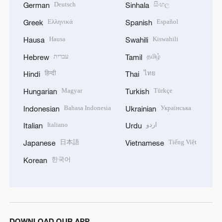
Deutsch
සිංහල
German
Sinhala
Ελληνικά
Español
Greek
Spanish
Hausa
Kiswahili
Hausa
Swahili
עברית
தமிழ்
Hebrew
Tamil
हिन्दी
ไทย
Hindi
Thai
Magyar
Türkçe
Hungarian
Turkish
Bahasa Indonesia
Українська
Indonesian
Ukrainian
Italiano
اردو
Italian
Urdu
日本語
Tiếng Việt
Japanese
Vietnamese
한국어
Korean
DOWNLOAD OUR APP