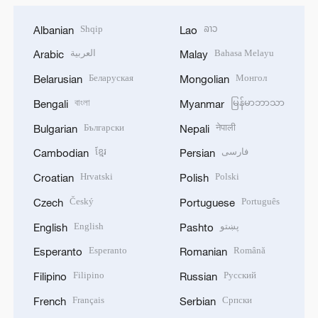
Shqip
ລາວ
Albanian
Lao
العربية
Bahasa Melayu
Arabic
Malay
Беларуская
Монгол
Belarusian
Mongolian
বাংলা
မြန်မာဘာသာ
Bengali
Myanmar
Български
नेपाली
Bulgarian
Nepali
ខ្មែរ
فارسی
Cambodian
Persian
Hrvatski
Polski
Croatian
Polish
Český
Português
Czech
Portuguese
English
پښتو
English
Pashto
Esperanto
Română
Esperanto
Romanian
Filipino
Русский
Filipino
Russian
Français
Српски
French
Serbian