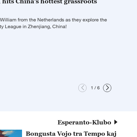
 hits China's hottest grassroots
illiam from the Netherlands as they explore the
ty League in Zhenjiang, China!
1
/
6
Esperanto-Klubo
Bongusta Vojo tra Tempo kaj