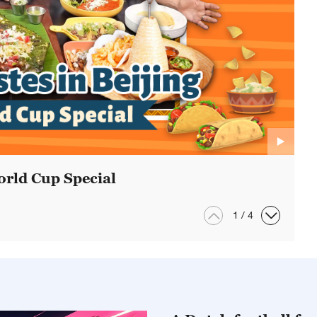
rld Cup Special
1
/
4