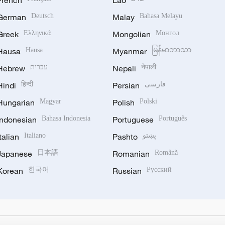
French
Lao
German
Deutsch
Malay
Bahasa Melayu
Greek
Ελληνικά
Mongolian
Монгол
Hausa
Hausa
Myanmar
မြန်မာဘာသာ
Hebrew
עברית
Nepali
नेपाली
Hindi
हिन्दी
Persian
فارسی
Hungarian
Magyar
Polish
Polski
Indonesian
Bahasa Indonesia
Portuguese
Português
Italian
Italiano
Pashto
پښتو
Japanese
日本語
Romanian
Română
Korean
한국어
Russian
Русский