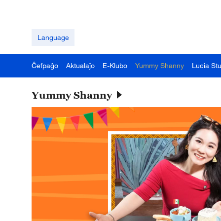
Language
Ĉefpaĝo
Aktualaĵo
E-Klubo
Yummy Shanny
Lucia St
Yummy Shanny