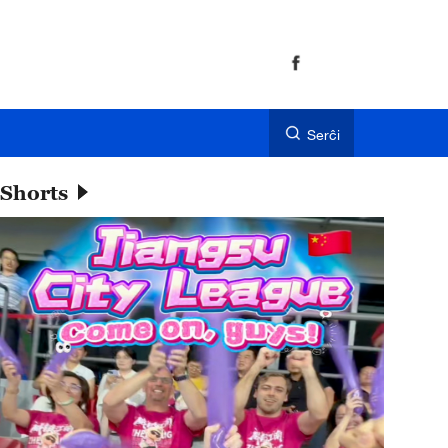
Serĉi
Shorts