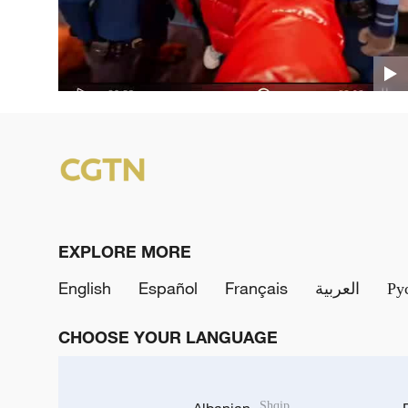
China-Sweden breakfast swap!
EXPLORE MORE
English
Español
Français
العربية
Ру
CHOOSE YOUR LANGUAGE
Shqip