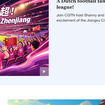
A Dutch football fan
league!
Join CGTN host Shanny and W
excitement of the Jiangsu Ci