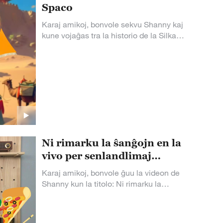
Spaco
Karaj amikoj, bonvole sekvu Shanny kaj
kune vojaĝas tra la historio de la Silka
Vojo ĝis moderna ĉina-eŭropa kunlaboro,
esplorante kiel internaciaj komercvojoj
riĉigis manĝokulturon kaj profundigis
Ni rimarku la ŝanĝojn en la
vivo per senlandlimaj
manĝaĵoj
Karaj amikoj, bonvole ĝuu la videon de
Shanny kun la titolo: Ni rimarku la
ŝanĝojn en la vivo per senlandlimaj
manĝaĵoj.