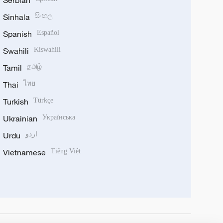
Serbian
Sinhala
සිංහල
Spanish
Español
Swahili
Kiswahili
Tamil
தமிழ்
Thai
ไทย
Turkish
Türkçe
Ukrainian
Українська
Urdu
اردو
Vietnamese
Tiếng Việt