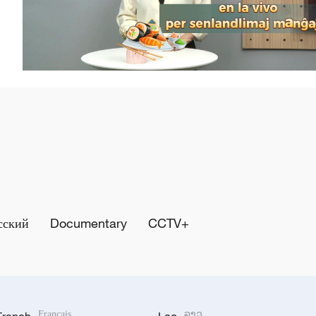
сский
Documentary
CCTV+
Français
ລາວ