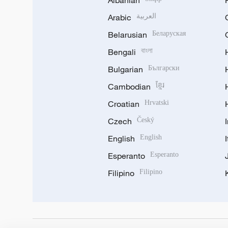
Albanian
Arabic
العربية
Belarusian
Беларуская
Bengali
বাংলা
Bulgarian
Български
Cambodian
ខ្មែរ
Croatian
Hrvatski
Czech
Český
English
English
Esperanto
Esperanto
Filipino
Filipino