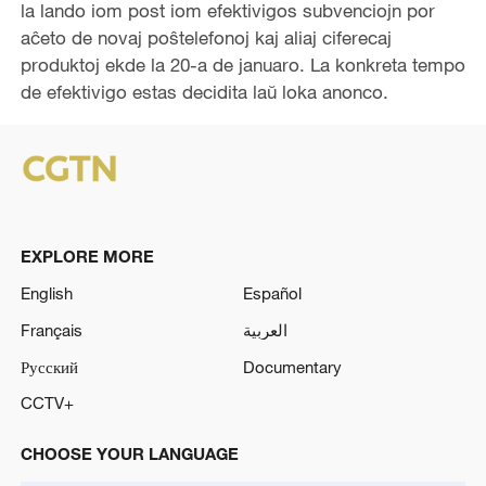
la lando iom post iom efektivigos subvenciojn por
aĉeto de novaj poŝtelefonoj kaj aliaj ciferecaj
produktoj ekde la 20-a de januaro. La konkreta tempo
de efektivigo estas decidita la
ŭ
loka anonco.
EXPLORE MORE
English
Español
Français
العربية
Русский
Documentary
CCTV+
CHOOSE YOUR LANGUAGE