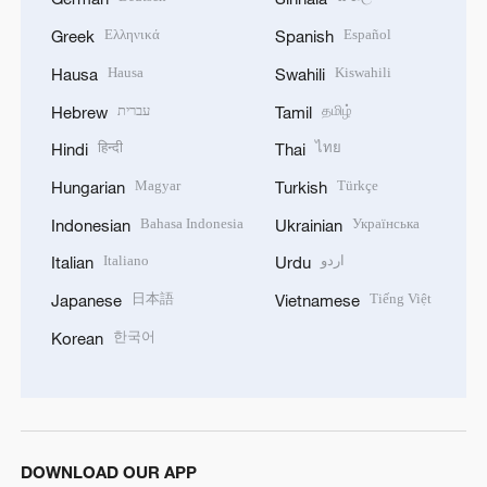
Ελληνικά
Español
Greek
Spanish
Hausa
Kiswahili
Hausa
Swahili
עברית
தமிழ்
Hebrew
Tamil
हिन्दी
ไทย
Hindi
Thai
Magyar
Türkçe
Hungarian
Turkish
Bahasa Indonesia
Українська
Indonesian
Ukrainian
Italiano
اردو
Italian
Urdu
日本語
Tiếng Việt
Japanese
Vietnamese
한국어
Korean
DOWNLOAD OUR APP