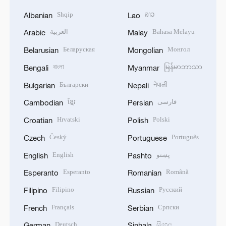
Shqip
ລາວ
Albanian
Lao
العربية
Bahasa Melayu
Arabic
Malay
Беларуская
Монгол
Belarusian
Mongolian
বাংলা
မြန်မာဘာသာ
Bengali
Myanmar
Български
नेपाली
Bulgarian
Nepali
ខ្មែរ
فارسی
Cambodian
Persian
Hrvatski
Polski
Croatian
Polish
Český
Português
Czech
Portuguese
English
پښتو
English
Pashto
Esperanto
Română
Esperanto
Romanian
Filipino
Русский
Filipino
Russian
Français
Српски
French
Serbian
Deutsch
සිංහල
German
Sinhala