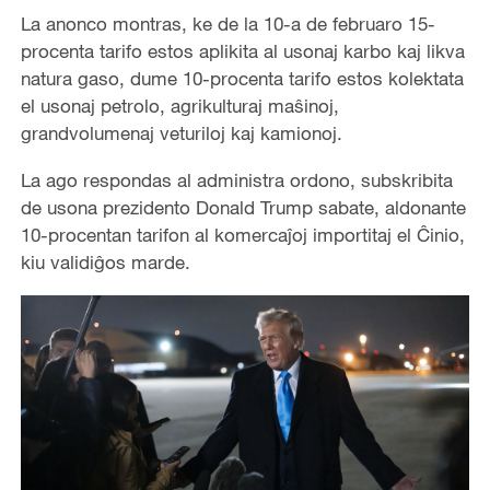
La anonco montras, ke de la 10-a de februaro 15-
procenta tarifo estos aplikita al usonaj karbo kaj likva
natura gaso, dume 10-procenta tarifo estos kolektata
el usonaj petrolo, agrikulturaj ma
ŝ
inoj,
grandvolumenaj veturiloj kaj kamionoj.
La ago respondas al administra ordono, subskribita
de usona prezidento Donald Trump sabate, aldonante
10-procentan tarifon al komercaĵoj importitaj el
Ĉ
inio,
kiu validiĝos marde.