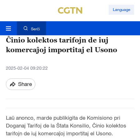
Language
Serĉi
Ĉinio kolektos tarifojn de iuj
komercaĵoj importitaj el Usono
2025-02-04 09:20:22
Share
La
ŭ
anonco, marde publikigita de Komisiono pri
Doganaj Tarifoj de la
Ŝ
tata Konsilio,
Ĉ
inio kolektos
tarifojn de iuj komerca
ĵ
oj importitaj el Usono.