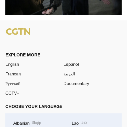
EXPLORE MORE
English
Español
Français
العربية
Русский
Documentary
CCTV+
CHOOSE YOUR LANGUAGE
Shqip
ລາວ
Albanian
Lao