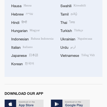
Hausa
Kiswahili
Hausa
Swahili
עברית
தமிழ்
Hebrew
Tamil
हिन्दी
ไทย
Hindi
Thai
Magyar
Türkçe
Hungarian
Turkish
Bahasa Indonesia
Українська
Indonesian
Ukrainian
Italiano
اردو
Italian
Urdu
日本語
Tiếng Việt
Japanese
Vietnamese
한국어
Korean
DOWNLOAD OUR APP