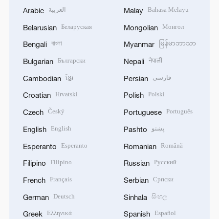
العربية
Bahasa Melayu
Arabic
Malay
Беларуская
Монгол
Belarusian
Mongolian
বাংলা
မြန်မာဘာသာ
Bengali
Myanmar
Български
नेपाली
Bulgarian
Nepali
ខ្មែរ
فارسی
Cambodian
Persian
Hrvatski
Polski
Croatian
Polish
Český
Português
Czech
Portuguese
English
پښتو
English
Pashto
Esperanto
Română
Esperanto
Romanian
Filipino
Русский
Filipino
Russian
Français
Српски
French
Serbian
Deutsch
සිංහල
German
Sinhala
Ελληνικά
Español
Greek
Spanish