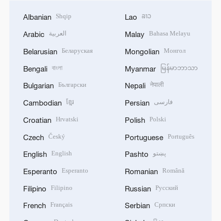
Shqip
ລາວ
Albanian
Lao
العربية
Bahasa Melayu
Arabic
Malay
Беларуская
Монгол
Belarusian
Mongolian
বাংলা
မြန်မာဘာသာ
Bengali
Myanmar
Български
नेपाली
Bulgarian
Nepali
ខ្មែរ
فارسی
Cambodian
Persian
Hrvatski
Polski
Croatian
Polish
Český
Português
Czech
Portuguese
English
پښتو
English
Pashto
Esperanto
Română
Esperanto
Romanian
Filipino
Русский
Filipino
Russian
Français
Српски
French
Serbian