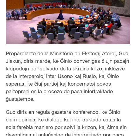
Proparolanto de la Ministerio pri Eksteraj Aferoj, Guo
Jiakun, diris marde, ke Ĉinio bonvenigas ĉiujn pacajn
klopodojn por solvado de la ukraina krizo, inkluzive
de la interparoloj inter Usono kaj Rusio, kaj Ĉinio
esperas, ke ĉiuj partioj kaj koncernatoj povos
partopreni en la procezo de paca intertraktado
ĝustatempe.
Guo diris en regula gazetara konferenco, ke Ĉinio
ĉiam opinias, ke dialogo kaj intertraktado estas la
sola farebla maniero por solvi la krizon, kaj ĉima sin
devontigas al antaŭenigo de intertraktado por paco.