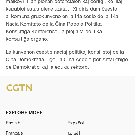
malkovri ilian plenan potencialon kaj certigi, ke iliaj
e
kapabloj estas plene uzataj,” Xi diris dum ĉeesto
al komuna grupkunveno en la tria sesio de la 14a
o
Nacia Komitato de la Ĉina Popola Politika
Konsultiĝa Konferenco, la plej alta politika
konsultiĝa organo.
La kunvenon ĉeestis naciaj politikaj konsilistoj de la
Ĉina Demokratia Ligo, la Ĉina Asocio por Antaŭenigo
de Demokratio kaj la eduka sektoro.
EXPLORE MORE
English
Español
Français
العربية