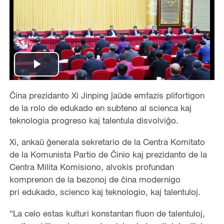
P
l
Ĉina prezidanto Xi Jinping ĵaŭde emfazis plifortigon
de la rolo de edukado en subteno al scienca kaj
a
teknologia progreso kaj talentula disvolviĝo.
y
Xi, ankaŭ ĝenerala sekretario de la Centra Komitato
de la Komunista Partio de Ĉinio kaj prezidanto de la
V
Centra Milita Komisiono, alvokis profundan
komprenon de la bezonoj de ĉina modernigo
i
pri edukado, scienco kaj teknologio, kaj talentuloj.
d
“La celo estas kulturi konstantan fluon de talentuloj,