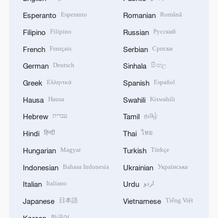
Esperanto
Română
Esperanto
Romanian
Filipino
Русский
Filipino
Russian
Français
Српски
French
Serbian
Deutsch
සිංහල
German
Sinhala
Ελληνικά
Español
Greek
Spanish
Hausa
Kiswahili
Hausa
Swahili
עברית
தமிழ்
Hebrew
Tamil
हिन्दी
ไทย
Hindi
Thai
Magyar
Türkçe
Hungarian
Turkish
Bahasa Indonesia
Українська
Indonesian
Ukrainian
Italiano
اردو
Italian
Urdu
日本語
Tiếng Việt
Japanese
Vietnamese
한국어
Korean