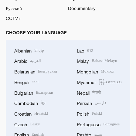
Русский
Documentary
CCTV+
CHOOSE YOUR LANGUAGE
Shqip
ລາວ
Albanian
Lao
العربية
Bahasa Melayu
Arabic
Malay
Беларуская
Монгол
Belarusian
Mongolian
বাংলা
မြန်မာဘာသာ
Bengali
Myanmar
Български
नेपाली
Bulgarian
Nepali
ខ្មែរ
فارسی
Cambodian
Persian
Hrvatski
Polski
Croatian
Polish
Český
Português
Czech
Portuguese
English
پښتو
English
Pashto