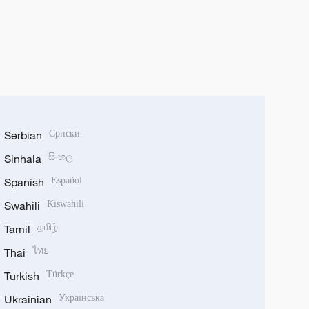
Serbian
Српски
Sinhala
සිංහල
Spanish
Español
Swahili
Kiswahili
Tamil
தமிழ்
Thai
ไทย
Turkish
Türkçe
Ukrainian
Українська