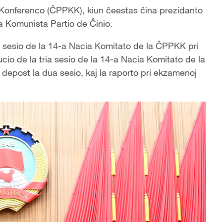
Konferenco (
Ĉ
PPKK),
kiun
ĉ
eestas
ĉ
ina prezidanto
e la Komunista Partio de
Ĉ
inio.
ria sesio de la 14-a Nacia Komitato de la
Ĉ
PPKK pri
cio de la tria sesio de la 14-a Nacia Komitato de la
j depost la dua sesio, kaj la raporto pri ekzamenoj