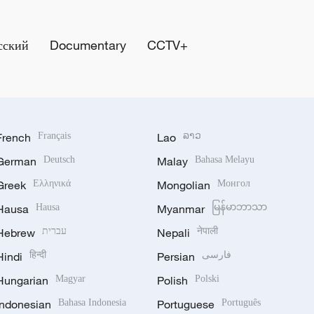
сский
Documentary
CCTV+
French
Français
Lao
ລາວ
German
Deutsch
Malay
Bahasa Melayu
Greek
Ελληνικά
Mongolian
Монгол
Hausa
Hausa
Myanmar
မြန်မာဘာသာ
Hebrew
עברית
Nepali
नेपाली
Hindi
हिन्दी
Persian
فارسی
Hungarian
Magyar
Polish
Polski
Indonesian
Bahasa Indonesia
Portuguese
Português