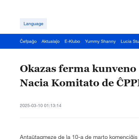
Language
Ĉefpaĝo
Aktualaĵo
E-Klubo
Yummy Shanny
Lucia St
Okazas ferma kunveno d
Nacia Komitato de ĈP
2025-03-10 01:13:14
Anta
ŭ
tagmeze de la 10-a de marto komenciĝis f