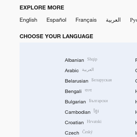
EXPLORE MORE
English
Español
Français
العربية
Ру
CHOOSE YOUR LANGUAGE
Albanian
Shqip
Arabic
العربية
Belarusian
Беларуская
Bengali
বাংলা
Bulgarian
Български
Cambodian
ខ្មែរ
Croatian
Hrvatski
Czech
Český