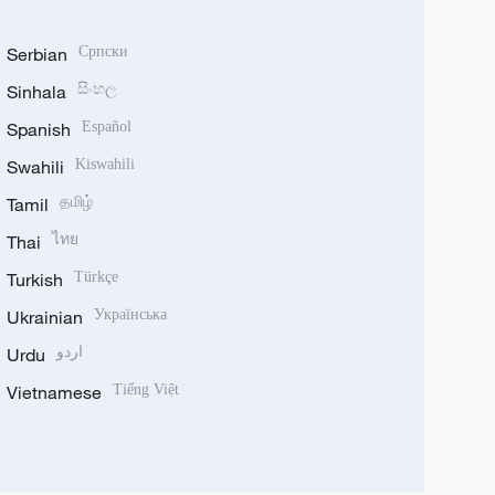
Serbian
Српски
Sinhala
සිංහල
Spanish
Español
Swahili
Kiswahili
Tamil
தமிழ்
Thai
ไทย
Turkish
Türkçe
Ukrainian
Українська
Urdu
اردو
Vietnamese
Tiếng Việt