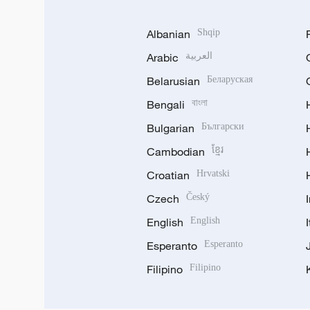
Albanian
Shqip
Arabic
العربية
Belarusian
Беларуская
Bengali
বাংলা
Bulgarian
Български
Cambodian
ខ្មែរ
Croatian
Hrvatski
Czech
Český
English
English
Esperanto
Esperanto
Filipino
Filipino