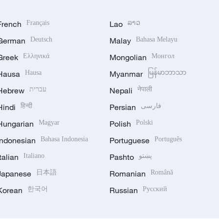
French
Français
Lao
ລາວ
German
Deutsch
Malay
Bahasa Melayu
Greek
Ελληνικά
Mongolian
Монгол
Hausa
Hausa
Myanmar
မြန်မာဘာသာ
Hebrew
עברית
Nepali
नेपाली
Hindi
हिन्दी
Persian
فارسی
Hungarian
Magyar
Polish
Polski
Indonesian
Bahasa Indonesia
Portuguese
Português
Italian
Italiano
Pashto
پښتو
Japanese
日本語
Romanian
Română
Korean
한국어
Russian
Русский