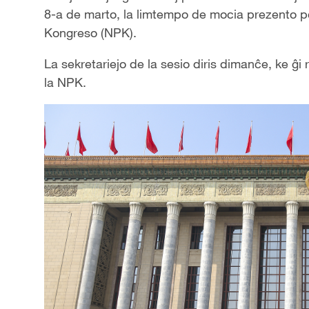
8-a de marto, la limtempo de mocia prezento po
Kongreso (NPK).
La sekretariejo de la sesio diris diman
ĉ
e, ke ĝi 
la NPK.