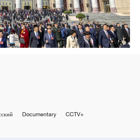
сский
Documentary
CCTV+