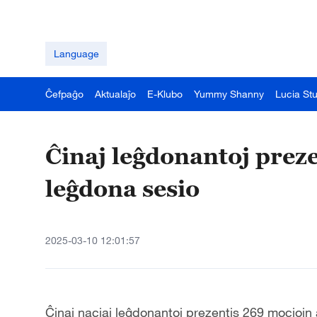
Language
Ĉefpaĝo
Aktualaĵo
E-Klubo
Yummy Shanny
Lucia St
Ĉinaj leĝdonantoj preze
leĝdona sesio
2025-03-10 12:01:57
Ĉ
inaj naciaj leĝdonantoj prezentis 269 mociojn 