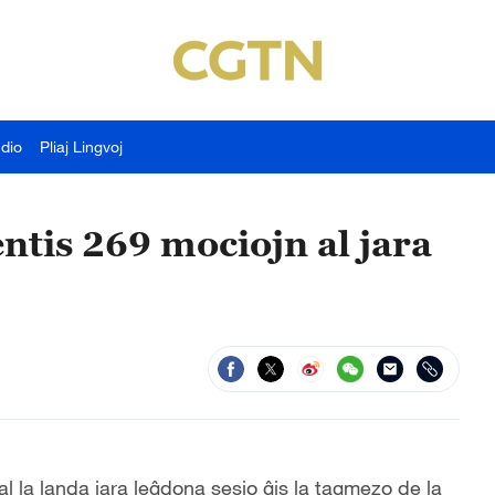
udio
Pliaj Lingvoj
ntis 269 mociojn al jara
al la landa jara leĝdona sesio ĝis la tagmezo de la