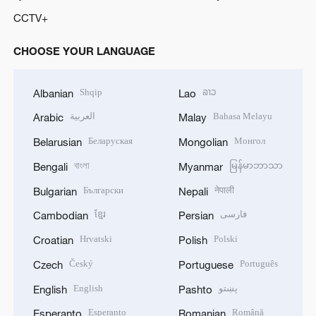
CCTV+
CHOOSE YOUR LANGUAGE
Shqip
ລາວ
Albanian
Lao
العربية
Bahasa Melayu
Arabic
Malay
Беларуская
Монгол
Belarusian
Mongolian
বাংলা
မြန်မာဘာသာ
Bengali
Myanmar
Български
नेपाली
Bulgarian
Nepali
ខ្មែរ
فارسی
Cambodian
Persian
Hrvatski
Polski
Croatian
Polish
Český
Português
Czech
Portuguese
English
پښتو
English
Pashto
Esperanto
Română
Esperanto
Romanian