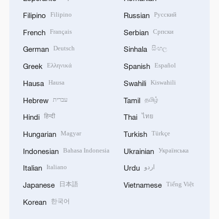
Filipino
Русский
Filipino
Russian
Français
Српски
French
Serbian
Deutsch
සිංහල
German
Sinhala
Ελληνικά
Español
Greek
Spanish
Hausa
Kiswahili
Hausa
Swahili
עברית
தமிழ்
Hebrew
Tamil
हिन्दी
ไทย
Hindi
Thai
Magyar
Türkçe
Hungarian
Turkish
Bahasa Indonesia
Українська
Indonesian
Ukrainian
Italiano
اردو
Italian
Urdu
日本語
Tiếng Việt
Japanese
Vietnamese
한국어
Korean