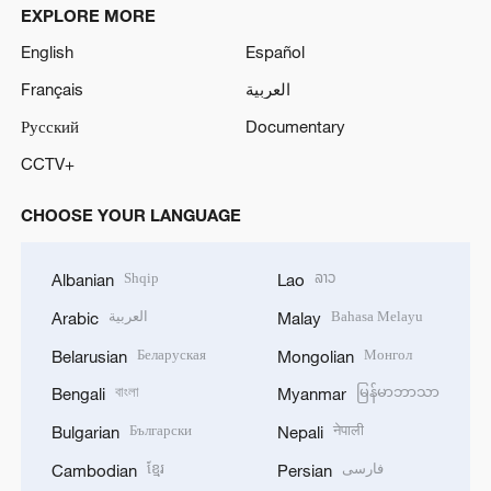
EXPLORE MORE
English
Español
Français
العربية
Русский
Documentary
CCTV+
CHOOSE YOUR LANGUAGE
Shqip
ລາວ
Albanian
Lao
العربية
Bahasa Melayu
Arabic
Malay
Беларуская
Монгол
Belarusian
Mongolian
বাংলা
မြန်မာဘာသာ
Bengali
Myanmar
Български
नेपाली
Bulgarian
Nepali
ខ្មែរ
فارسی
Cambodian
Persian