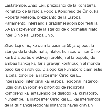
Lastatempe, Zhao Leji, prezidanto de la Konstanta
Komitato de la Nacia Popola Kongreso de Ĉinio, kaj
Roberta Metsola, prezidanto de la Eŭropa
Parlamento, interŝanĝis gratulmesaĝojn por festi la
50-an datrevenon de la starigo de diplomatiaj rilatoj
inter Ĉinio kaj Eŭropa Unio.
Zhao Leji diris, ke dum la pasintaj 50 jaroj post la
starigo de la diplomatiaj rilatoj, kunlaboro inter Ĉinio
kaj EU alportis efektivajn profitojn al la popoloj de
ambaŭ flankoj kaj faris gravajn kontribuojn al monda
paco kaj disvolviĝo. Dialogo kaj kunlaboro ĉiam estis
la ĉefaj tonoj de la rilatoj inter Ĉinio kaj EU.
Interŝanĝoj inter ĉinaj kaj eŭropaj leĝdonaj instancoj
ludis gravan rolon en plifortigo de reciproka
kompreno kaj antaŭenigo de dialogo kaj kunlaboro.
Nuntempe, la rilatoj inter Ĉinio kaj EU kaj interŝanĝoj
de la du flankaj leĝdonaj instancoj havas gravajn