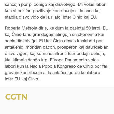
ŝancojn por plibonigo kaj disvolviĝo. Mi volas labori
kun vi por fari pozitivajn kontribuojn al la sana kaj
stabila disvolviĝo de la rilatoj inter Ĉinio kaj EU.
Roberta Metsola diris, ke dum la pasintaj 50 jaroj, EU
kaj Ĉinio faris grandegajn atingojn en ekonomia kaj
socia disvolviĝo. EU kaj Ĉinio devas kunlabori por
antaŭenigi mondan pacon, prosperon kaj daŭrigeblan
disvolviĝon, kaj komune alfronti tutmondajn defiojn,
kiel klimata ŝanĝo ktp. Eŭropa Parlamento volas
labori kun la Nacia Popola Kongreso de Ĉinio por fari
gravajn kontribuojn al la antaŭenigo de kunlaboro
inter EU kaj Ĉinio.