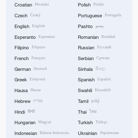
Hrvatski
Polski
Croatian
Polish
Český
Português
Czech
Portuguese
English
پښتو
English
Pashto
Esperanto
Română
Esperanto
Romanian
Filipino
Русский
Filipino
Russian
Français
Српски
French
Serbian
Deutsch
සිංහල
German
Sinhala
Ελληνικά
Español
Greek
Spanish
Hausa
Kiswahili
Hausa
Swahili
עברית
தமிழ்
Hebrew
Tamil
हिन्दी
ไทย
Hindi
Thai
Magyar
Türkçe
Hungarian
Turkish
Bahasa Indonesia
Українська
Indonesian
Ukrainian