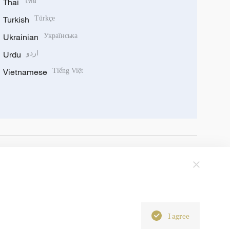
Thai
ไทย
Turkish
Türkçe
Ukrainian
Українська
Urdu
اردو
Vietnamese
Tiếng Việt
I agree
6