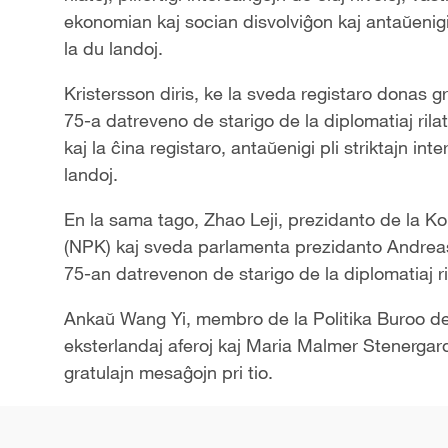
ekonomian kaj socian disvolviĝon kaj antaŭenigi k
la du landoj.
Kristersson diris, ke la sveda registaro donas g
75-a datreveno de starigo de la diplomatiaj rilato
kaj la ĉina registaro, antaŭenigi pli striktajn inte
landoj.
En la sama tago, Zhao Leji, prezidanto de la 
(NPK) kaj sveda parlamenta prezidanto Andreas 
75-an datrevenon de starigo de la diplomatiaj ril
Ankaŭ Wang Yi, membro de la Politika Buroo de 
eksterlandaj aferoj kaj Maria Malmer Stenergard,
gratulajn mesaĝojn pri tio.