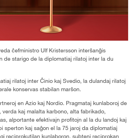
eda ĉefministro Ulf Kristersson interŝanĝis
de starigo de la diplomatiaj rilatoj inter la du
tiaj rilatoj inter Ĉinio kaj Svedio, la dulandaj rilatoj
nerale konservas stabilan marŝon.
rtneroj en Azio kaj Nordio. Pragmataj kunlaboroj de
 verda kaj malalta karbono, alta fabrikado,
, alportante efektivajn profitojn al la du landoj kaj
i sperton kaj saĝon el la 75 jaroj da diplomatiaj
astigi reciprokutilan kunlaboron, subteni reciprokan