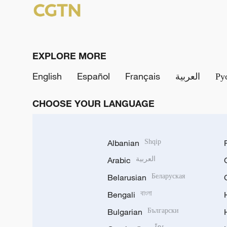
EXPLORE MORE
English
Español
Français
العربية
Ру
CHOOSE YOUR LANGUAGE
Albanian
Shqip
Arabic
العربية
Belarusian
Беларуская
Bengali
বাংলা
Bulgarian
Български