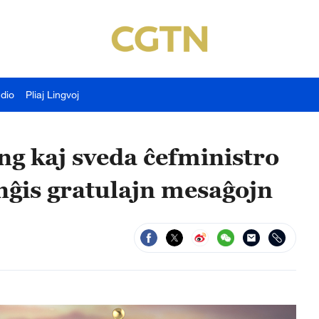
udio
Pliaj Lingvoj
ng kaj sveda ĉefministro
nĝis gratulajn mesaĝojn