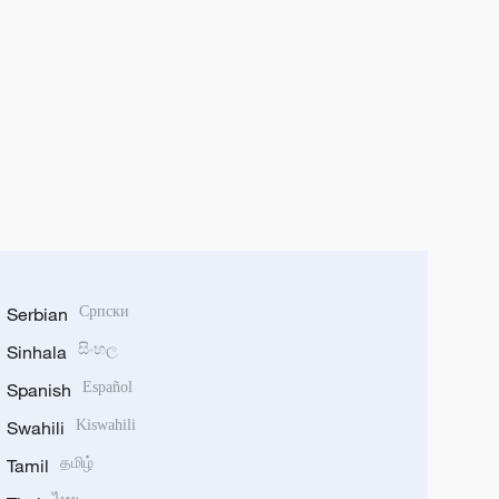
Serbian
Српски
Sinhala
සිංහල
Spanish
Español
Swahili
Kiswahili
Tamil
தமிழ்