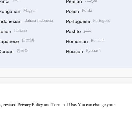
Hindi
हिन्दी
Persian
فارسی
Hungarian
Magyar
Polish
Polski
Indonesian
Bahasa Indonesia
Portuguese
Português
Italian
Italiano
Pashto
پښتو
Japanese
日本語
Romanian
Română
Korean
한국어
Russian
Русский
es, revised Privacy Policy and Terms of Use. You can change your
备 11010502050052号
Disinformation report hotline: 010-8506146