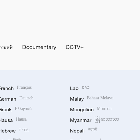
сский
Documentary
CCTV+
French
Français
Lao
ລາວ
German
Deutsch
Malay
Bahasa Melayu
Greek
Ελληνικά
Mongolian
Монгол
Hausa
Hausa
Myanmar
မြန်မာဘာသာ
Hebrew
עברית
Nepali
नेपाली