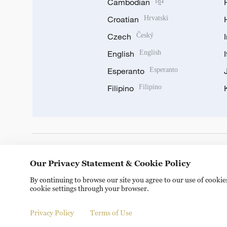
Cambodian
ខ្មែរ
Croatian
Hrvatski
Czech
Český
English
English
Esperanto
Esperanto
Filipino
Filipino
DOWNLOAD OUR APP
Our Privacy Statement & Cookie Policy
By continuing to browse our site you agree to our use of cooki
cookie settings through your browser.
Privacy Policy
Terms of Use
Copyright © 2024 CGTN.
京ICP备20000184号
京公网安