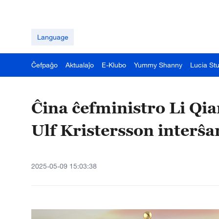
Language
Ĉefpaĝo
Aktualaĵo
E-Klubo
Yummy Shanny
Lucia St
Ĉina ĉefministro Li Qia
Ulf Kristersson interŝa
2025-05-09 15:03:38