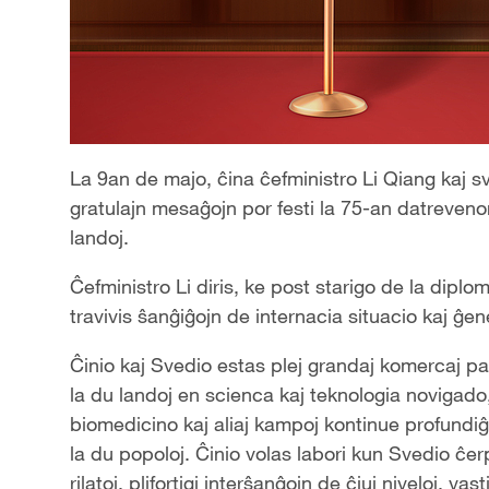
La 9an de majo, ĉina ĉefministro Li Qiang kaj sv
gratulajn mesaĝojn por festi la 75-an datrevenon 
landoj.
Ĉefministro Li diris, ke post starigo de la diploma
travivis ŝanĝiĝojn de internacia situacio kaj ĝe
Ĉinio kaj Svedio estas plej grandaj komercaj pa
la du landoj en scienca kaj teknologia novigado,
biomedicino kaj aliaj kampoj kontinue profundiĝas
la du popoloj. Ĉinio volas labori kun Svedio ĉerp
rilatoj, plifortigi interŝanĝojn de ĉiuj niveloj, v