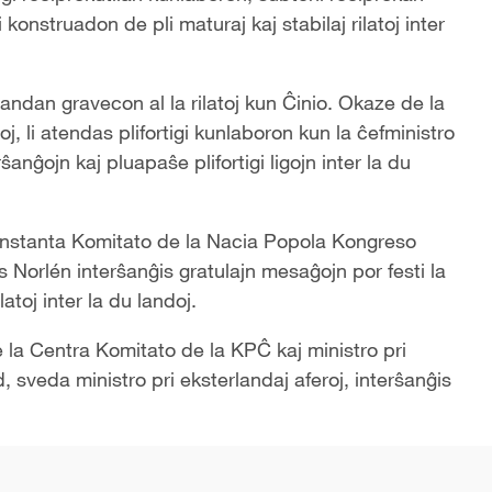
onstruadon de pli maturaj kaj stabilaj rilatoj inter
randan gravecon al la rilatoj kun Ĉinio. Okaze de la
j, li atendas plifortigi kunlaboron kun la ĉefministro
rŝanĝojn kaj pluapaŝe plifortigi ligojn inter la du
Konstanta Komitato de la Nacia Popola Kongreso
Norlén interŝanĝis gratulajn mesaĝojn por festi la
atoj inter la du landoj.
la Centra Komitato de la KPĈ kaj ministro pri
 sveda ministro pri eksterlandaj aferoj, interŝanĝis