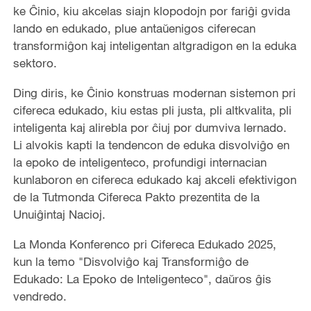
ke Ĉinio, kiu akcelas siajn klopodojn por fariĝi gvida
lando en edukado, plue antaŭenigos ciferecan
transformiĝon kaj inteligentan altgradigon en la eduka
sektoro.
Ding diris, ke Ĉinio konstruas modernan sistemon pri
cifereca edukado, kiu estas pli justa, pli altkvalita, pli
inteligenta kaj alirebla por ĉiuj por dumviva lernado.
Li alvokis kapti la tendencon de eduka disvolviĝo en
la epoko de inteligenteco, profundigi internacian
kunlaboron en cifereca edukado kaj akceli efektivigon
de la Tutmonda Cifereca Pakto prezentita de la
Unuiĝintaj Nacioj.
La Monda Konferenco pri Cifereca Edukado 2025,
kun la temo "Disvolviĝo kaj Transformiĝo de
Edukado: La Epoko de Inteligenteco", daŭros ĝis
vendredo.