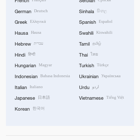
French
Serbian
Deutsch
සිංහල
German
Sinhala
Ελληνικά
Español
Greek
Spanish
Hausa
Kiswahili
Hausa
Swahili
עברית
தமிழ்
Hebrew
Tamil
हिन्दी
ไทย
Hindi
Thai
Magyar
Türkçe
Hungarian
Turkish
Bahasa Indonesia
Українська
Indonesian
Ukrainian
Italiano
اردو
Italian
Urdu
日本語
Tiếng Việt
Japanese
Vietnamese
한국어
Korean