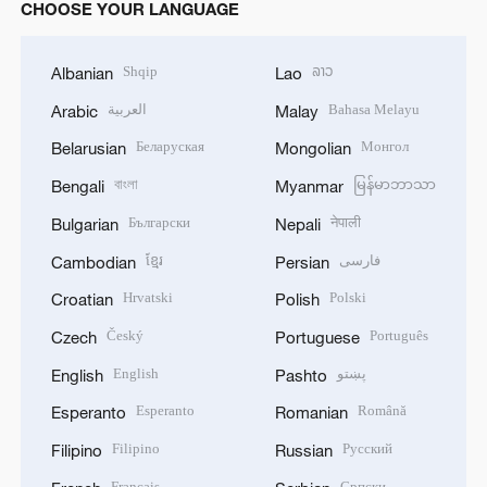
CHOOSE YOUR LANGUAGE
Shqip
ລາວ
Albanian
Lao
العربية
Bahasa Melayu
Arabic
Malay
Беларуская
Монгол
Belarusian
Mongolian
বাংলা
မြန်မာဘာသာ
Bengali
Myanmar
Български
नेपाली
Bulgarian
Nepali
ខ្មែរ
فارسی
Cambodian
Persian
Hrvatski
Polski
Croatian
Polish
Český
Português
Czech
Portuguese
English
پښتو
English
Pashto
Esperanto
Română
Esperanto
Romanian
Filipino
Русский
Filipino
Russian
Français
Српски