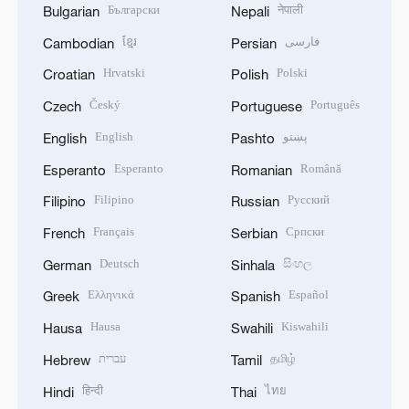
Български
नेपाली
Bulgarian
Nepali
ខ្មែរ
فارسی
Cambodian
Persian
Hrvatski
Polski
Croatian
Polish
Český
Português
Czech
Portuguese
English
پښتو
English
Pashto
Esperanto
Română
Esperanto
Romanian
Filipino
Русский
Filipino
Russian
Français
Српски
French
Serbian
Deutsch
සිංහල
German
Sinhala
Ελληνικά
Español
Greek
Spanish
Hausa
Kiswahili
Hausa
Swahili
עברית
தமிழ்
Hebrew
Tamil
हिन्दी
ไทย
Hindi
Thai