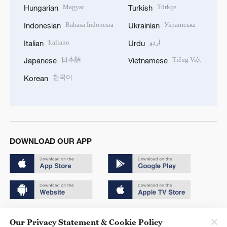
Magyar
Türkçe
Hungarian
Turkish
Bahasa Indonesia
Українська
Indonesian
Ukrainian
Italiano
اردو
Italian
Urdu
日本語
Tiếng Việt
Japanese
Vietnamese
한국어
Korean
DOWNLOAD OUR APP
Copyright © 2024 CGTN.
Our Privacy Statement & Cookie Policy