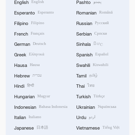
English
پښتو
English
Pashto
Esperanto
Română
Esperanto
Romanian
Filipino
Русский
Filipino
Russian
Français
Српски
French
Serbian
Deutsch
සිංහල
German
Sinhala
Ελληνικά
Español
Greek
Spanish
Hausa
Kiswahili
Hausa
Swahili
עברית
தமிழ்
Hebrew
Tamil
हिन्दी
ไทย
Hindi
Thai
Magyar
Türkçe
Hungarian
Turkish
Bahasa Indonesia
Українська
Indonesian
Ukrainian
Italiano
اردو
Italian
Urdu
日本語
Tiếng Việt
Japanese
Vietnamese