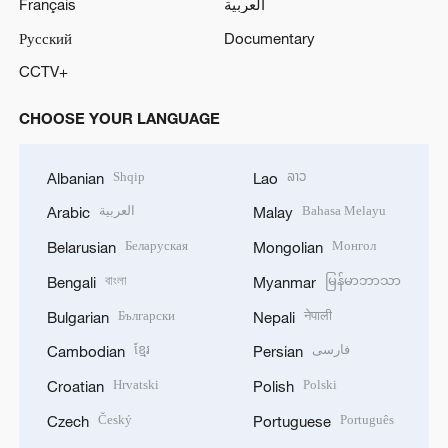
Français
العربية
Русский
Documentary
CCTV+
CHOOSE YOUR LANGUAGE
Shqip
ລາວ
Albanian
Lao
العربية
Bahasa Melayu
Arabic
Malay
Беларуская
Монгол
Belarusian
Mongolian
বাংলা
မြန်မာဘာသာ
Bengali
Myanmar
Български
नेपाली
Bulgarian
Nepali
ខ្មែរ
فارسی
Cambodian
Persian
Hrvatski
Polski
Croatian
Polish
Český
Português
Czech
Portuguese