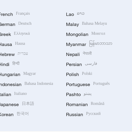
French
Français
Lao
ລາວ
German
Deutsch
Malay
Bahasa Melayu
Greek
Ελληνικά
Mongolian
Монгол
Hausa
Hausa
Myanmar
မြန်မာဘာသာ
Hebrew
עברית
Nepali
नेपाली
Hindi
हिन्दी
Persian
فارسی
Hungarian
Magyar
Polish
Polski
Indonesian
Bahasa Indonesia
Portuguese
Português
Italian
Italiano
Pashto
پښتو
Japanese
日本語
Romanian
Română
Korean
한국어
Russian
Русский