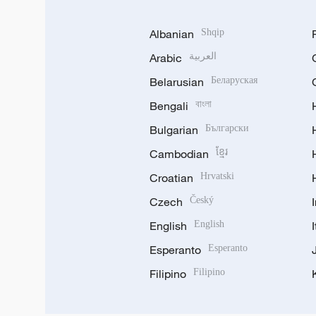
Albanian
Shqip
Arabic
العربية
Belarusian
Беларуская
Bengali
বাংলা
Bulgarian
Български
Cambodian
ខ្មែរ
Croatian
Hrvatski
Czech
Český
English
English
Esperanto
Esperanto
Filipino
Filipino