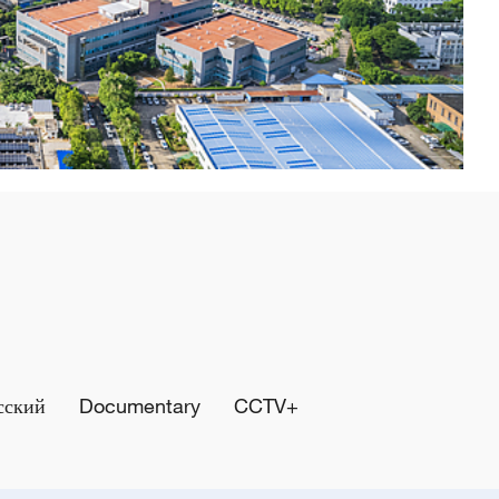
сский
Documentary
CCTV+