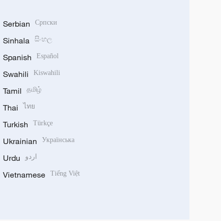
Serbian
Српски
Sinhala
සිංහල
Spanish
Español
Swahili
Kiswahili
Tamil
தமிழ்
Thai
ไทย
Turkish
Türkçe
Ukrainian
Українська
Urdu
اردو
Vietnamese
Tiếng Việt