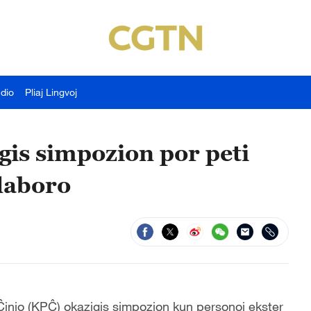
udio
Pliaj Lingvoj
gis simpozion por peti
laboro
inio (KPĈ) okazigis simpozion kun personoj ekster