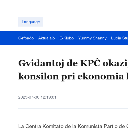
Language
Ĉefpaĝo
Aktualaĵo
E-Klubo
Yummy Shanny
Lucia St
Gvidantoj de KPĈ okazi
konsilon pri ekonomia 
2025-07-30 12:19:01
La Centra Komitato de la Komunista Partio de Ĉ