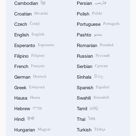
ខ្មែរ
فارسی
Cambodian
Persian
Hrvatski
Polski
Croatian
Polish
Český
Português
Czech
Portuguese
English
پښتو
English
Pashto
Esperanto
Română
Esperanto
Romanian
Filipino
Русский
Filipino
Russian
Français
Српски
French
Serbian
Deutsch
සිංහල
German
Sinhala
Ελληνικά
Español
Greek
Spanish
Hausa
Kiswahili
Hausa
Swahili
עברית
தமிழ்
Hebrew
Tamil
हिन्दी
ไทย
Hindi
Thai
Magyar
Türkçe
Hungarian
Turkish