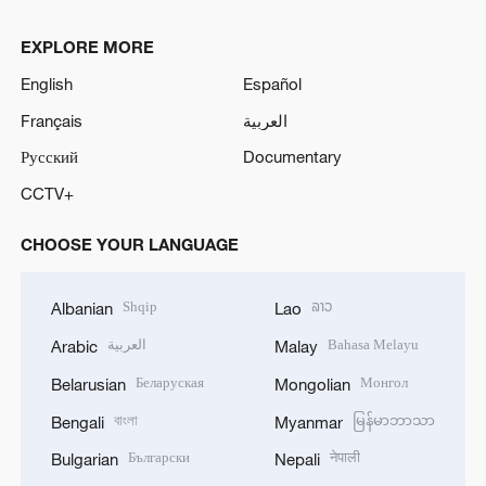
EXPLORE MORE
English
Español
Français
العربية
Русский
Documentary
CCTV+
CHOOSE YOUR LANGUAGE
Shqip
ລາວ
Albanian
Lao
العربية
Bahasa Melayu
Arabic
Malay
Беларуская
Монгол
Belarusian
Mongolian
বাংলা
မြန်မာဘာသာ
Bengali
Myanmar
Български
नेपाली
Bulgarian
Nepali