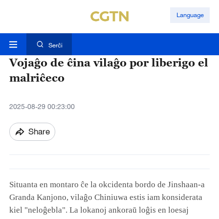
Language
Serĉi
Vojaĝo de ĉina vilaĝo por liberigo el
malriĉeco
2025-08-29 00:23:00
Share
Situanta en montaro ĉe la okcidenta bordo de Jinshaan-a
Granda Kanjono, vilaĝo Chiniuwa estis iam konsiderata
kiel "neloĝebla". La lokanoj ankoraŭ loĝis en loesaj