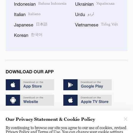
Bahasa Indonesia
Українська
Indonesian
Ukrainian
Italiano
اردو
Italian
Urdu
日本語
Tiếng Việt
Japanese
Vietnamese
한국어
Korean
DOWNLOAD OUR APP
Copyright © 2024 CGTN.
Our Privacy Statement & Cookie Policy
京ICP备20000184号
By continuing to browse our site you agree to our use of cookies, revised
Privacy Policy and Terms of Use. You can change your cookie settings