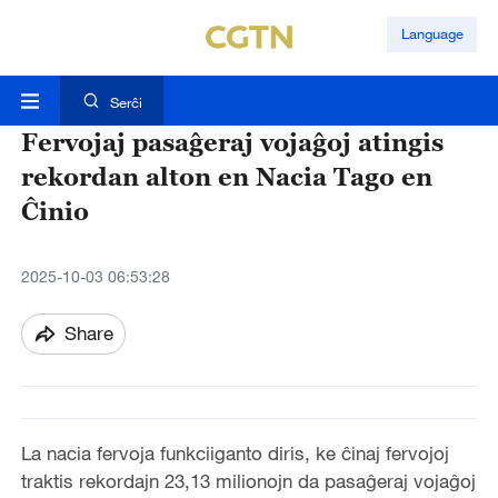
Language
Serĉi
Fervojaj pasaĝeraj vojaĝoj atingis
rekordan alton en Nacia Tago en
Ĉinio
2025-10-03 06:53:28
Share
La nacia fervoja funkciiganto diris, ke ĉinaj fervojoj
traktis rekordajn 23,13 milionojn da pasaĝeraj vojaĝoj