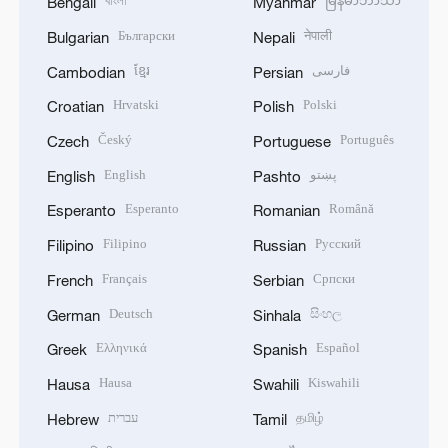
বাংলা
မြန်မာဘာသာ
Bengali
Myanmar
Български
नेपाली
Bulgarian
Nepali
ខ្មែរ
فارسی
Cambodian
Persian
Hrvatski
Polski
Croatian
Polish
Český
Português
Czech
Portuguese
English
پښتو
English
Pashto
Esperanto
Română
Esperanto
Romanian
Filipino
Русский
Filipino
Russian
Français
Српски
French
Serbian
Deutsch
සිංහල
German
Sinhala
Ελληνικά
Español
Greek
Spanish
Hausa
Kiswahili
Hausa
Swahili
עברית
தமிழ்
Hebrew
Tamil