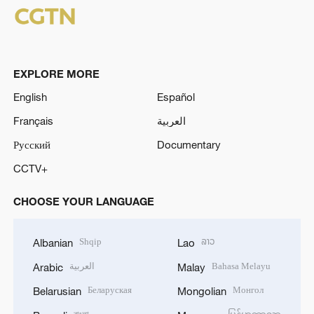
EXPLORE MORE
English
Español
Français
العربية
Русский
Documentary
CCTV+
CHOOSE YOUR LANGUAGE
Shqip
ລາວ
Albanian
Lao
العربية
Bahasa Melayu
Arabic
Malay
Беларуская
Монгол
Belarusian
Mongolian