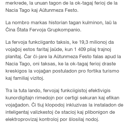
merkrede, la unuan tagon de la ok-tagaj ferioj de la
Nacia Tago kaj Aŭtunmeza Festo.
La nombro markas historian tagan kulminon, laŭ la
Ĉina Ŝtata Fervoja Grupkompanio.
La fervoja funkciiganto taksis, ke 19,3 milionoj da
vojaĝoj estos faritaj ĵaŭde, kun 1 409 pliaj trajnoj
planitaj. Ĉar ĉi-jare la Aŭtunmeza Festo falas apud la
Nacia Tago, oni taksas, ke la ok-tagaj ferioj draste
kreskigos la vojaĝan postuladon pro fortika turismo
kaj familiaj vizitoj.
Tra la tuta lando, fervojaj funkciigistoj efektivigis
kunordigitajn rimedojn por certigi sekuran kaj efikan
vojaĝadon. Ĉi tiuj klopodoj inkluzivas la instaladon de
inteligentaj valizkestoj ĉe stacioj kaj plibonigon de
elektroprovizaj kontroloj por ŝlosilaj nodoj.