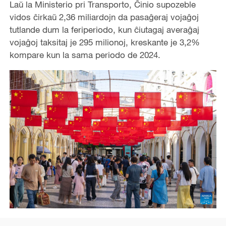
Laŭ la Ministerio pri Transporto, Ĉinio supozeble
vidos ĉirkaŭ 2,36 miliardojn da pasaĝeraj vojaĝoj
tutlande dum la feriperiodo, kun ĉiutagaj averaĝaj
vojaĝoj taksitaj je 295 milionoj, kreskante je 3,2%
kompare kun la sama periodo de 2024.