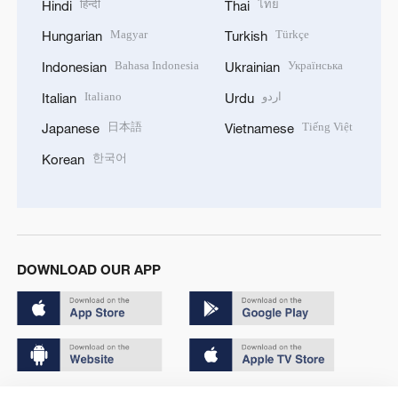
हिन्दी
ไทย
Hindi
Thai
Magyar
Türkçe
Hungarian
Turkish
Bahasa Indonesia
Українська
Indonesian
Ukrainian
Italiano
اردو
Italian
Urdu
日本語
Tiếng Việt
Japanese
Vietnamese
한국어
Korean
DOWNLOAD OUR APP