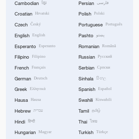
ខ្មែរ
فارسی
Cambodian
Persian
Hrvatski
Polski
Croatian
Polish
Český
Português
Czech
Portuguese
English
پښتو
English
Pashto
Esperanto
Română
Esperanto
Romanian
Filipino
Русский
Filipino
Russian
Français
Српски
French
Serbian
Deutsch
සිංහල
German
Sinhala
Ελληνικά
Español
Greek
Spanish
Hausa
Kiswahili
Hausa
Swahili
עברית
தமிழ்
Hebrew
Tamil
हिन्दी
ไทย
Hindi
Thai
Magyar
Türkçe
Hungarian
Turkish