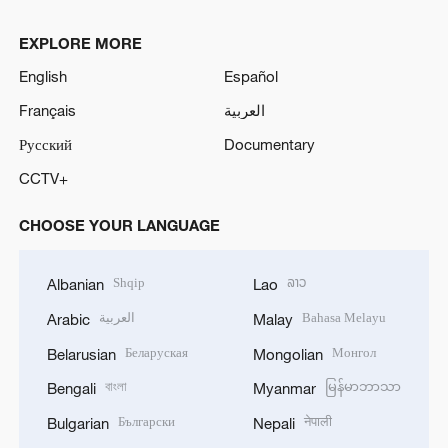
EXPLORE MORE
English
Español
Français
العربية
Русский
Documentary
CCTV+
CHOOSE YOUR LANGUAGE
Shqip
ລາວ
Albanian
Lao
العربية
Bahasa Melayu
Arabic
Malay
Беларуская
Монгол
Belarusian
Mongolian
বাংলা
မြန်မာဘာသာ
Bengali
Myanmar
Български
नेपाली
Bulgarian
Nepali