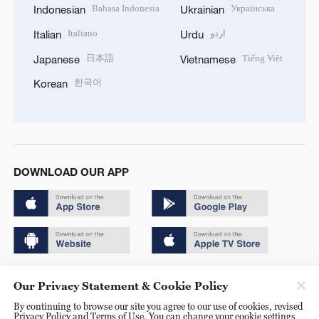
Bahasa Indonesia
Українська
Indonesian
Ukrainian
Italiano
اردو
Italian
Urdu
日本語
Tiếng Việt
Japanese
Vietnamese
한국어
Korean
DOWNLOAD OUR APP
Copyright © 2024 CGTN.
Our Privacy Statement & Cookie Policy
京ICP备20000184号
By continuing to browse our site you agree to our use of cookies, revised
Privacy Policy and Terms of Use. You can change your cookie settings