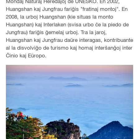
Mondaj Naturaj Heredaĵoj de UNESKO. En 2002,
Huangshan kaj Jungfrau fariĝis "fratinaj montoj". En
2008, la urboj Huangshan (kie situas la monto
Huangshan) kaj Interlaken (svisa urbo ĉe la piedo de
Jungfrau) fariĝis ĝemelaj urboj. Tra la jaroj,
Huangshan kaj Jungfrau daŭre interagas, kontribuante
al la disvolviĝo de turismo kaj homaj interŝanĝoj inter
Ĉinio kaj Eŭropo.