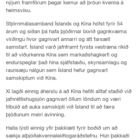
nýjum framförum þegar kemur að þróun kvenna á
heimsvísu.
Stjórnmálasamband Íslands og Kína hófst fyrir 54
árum og síðan þá hafa þjóðirnar borið gagnkvæma
virðingu hvor gagnvart annarri og átt farsælt
samstarf. Ísland varð jafnframt fyrsta vestræna ríkið
til að viðurkenna Kína sem markaðshagkerfi og
endurspeglar það hina sjálfstæðu, skynsamlegu og
raunsæju nálgun sem Ísland hefur gagnvart
samskiptum við Kína.
Xi lagði einnig áherslu á að Kína hefði alltaf staðið við
jafnréttishugsjón gagnvart öllum löndum og væri
tilbúið að auka samskipti við Ísland til að færa
þjóðunum meiri ávinning.
Halla lýsti einnig yfir þakklæti fyrir boðið um að
sækja alþjóðakvennaleiðtogaráðstefnu. Hún þakkaði