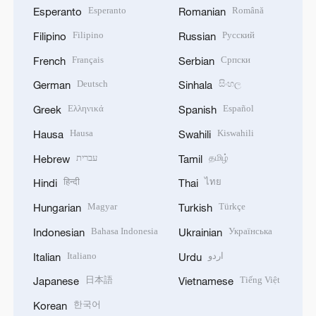
Esperanto
Română
Esperanto
Romanian
Filipino
Русский
Filipino
Russian
Français
Српски
French
Serbian
Deutsch
සිංහල
German
Sinhala
Ελληνικά
Español
Greek
Spanish
Hausa
Kiswahili
Hausa
Swahili
עברית
தமிழ்
Hebrew
Tamil
हिन्दी
ไทย
Hindi
Thai
Magyar
Türkçe
Hungarian
Turkish
Bahasa Indonesia
Українська
Indonesian
Ukrainian
Italiano
اردو
Italian
Urdu
日本語
Tiếng Việt
Japanese
Vietnamese
한국어
Korean