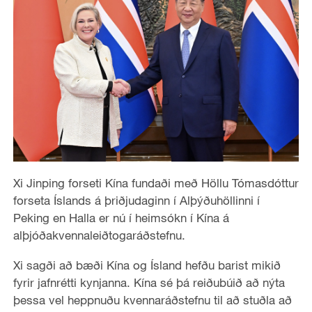
Xi Jinping forseti Kína fundaði með Höllu Tómasdóttur
forseta Íslands á þriðjudaginn í Alþýðuhöllinni í
Peking en Halla er nú í heimsókn í Kína á
alþjóðakvennaleiðtogaráðstefnu.
Xi sagði að bæði Kína og Ísland hefðu barist mikið
fyrir jafnrétti kynjanna. Kína sé þá reiðubúið að nýta
þessa vel heppnuðu kvennaráðstefnu til að stuðla að