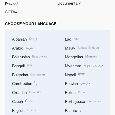
Русский
Documentary
CCTV+
CHOOSE YOUR LANGUAGE
Shqip
ລາວ
Albanian
Lao
العربية
Bahasa Melayu
Arabic
Malay
Беларуская
Монгол
Belarusian
Mongolian
বাংলা
မြန်မာဘာသာ
Bengali
Myanmar
Български
नेपाली
Bulgarian
Nepali
ខ្មែរ
فارسی
Cambodian
Persian
Hrvatski
Polski
Croatian
Polish
Český
Português
Czech
Portuguese
English
پښتو
English
Pashto