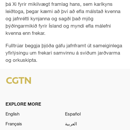
þá Xi fyrir mikilvægt framlag hans, sem karlkyns
leiðtoga, þegar kæmi að því að efla málstað kvenna
og jafnrétti kynjanna og sagði það mjög
þýðingarmikið fyrir Ísland og myndi efla málefni
kvenna enn frekar.
Fulltrúar beggja þjóða gáfu jafnframt út sameiginlega
yfirlýsingu um frekari samvinnu á sviðum jarðvarma
og orkuskipta.
EXPLORE MORE
English
Español
Français
العربية