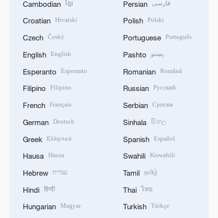
ខ្មែរ
فارسی
Cambodian
Persian
Hrvatski
Polski
Croatian
Polish
Český
Português
Czech
Portuguese
English
پښتو
English
Pashto
Esperanto
Română
Esperanto
Romanian
Filipino
Русский
Filipino
Russian
Français
Српски
French
Serbian
Deutsch
සිංහල
German
Sinhala
Ελληνικά
Español
Greek
Spanish
Hausa
Kiswahili
Hausa
Swahili
עברית
தமிழ்
Hebrew
Tamil
हिन्दी
ไทย
Hindi
Thai
Magyar
Türkçe
Hungarian
Turkish