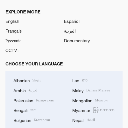
EXPLORE MORE
English
Español
Français
العربية
Русский
Documentary
CCTV+
CHOOSE YOUR LANGUAGE
Shqip
ລາວ
Albanian
Lao
العربية
Bahasa Melayu
Arabic
Malay
Беларуская
Монгол
Belarusian
Mongolian
বাংলা
မြန်မာဘာသာ
Bengali
Myanmar
Български
नेपाली
Bulgarian
Nepali