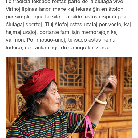
tie tradicia teksado restas parto de la ĉiutaga vivo.
Virinoj ŝpinas lanon mane kaj teksas ĝin en ŝtofon
per simpla ligna teksilo. La bildoj estas inspiritaj de
ĉiutagaj spertoj. Tiuj ŝtofoj estas uzataj por vestoj kaj
hejmaj uzaĵoj, portante familiajn memoraĵojn kaj
varmon. Por mosuo-anoj, teksado estas ne nur
lerteco, sed ankaŭ ago de daŭrigo kaj zorgo.