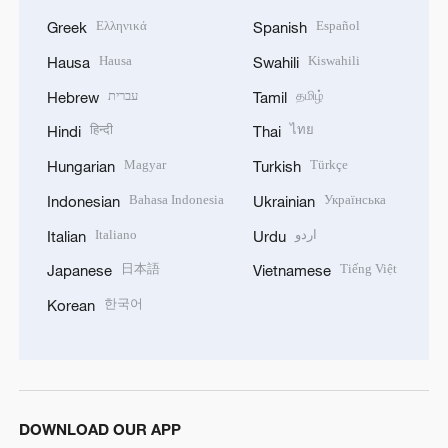
Ελληνικά
Español
Greek
Spanish
Hausa
Kiswahili
Hausa
Swahili
עברית
தமிழ்
Hebrew
Tamil
हिन्दी
ไทย
Hindi
Thai
Magyar
Türkçe
Hungarian
Turkish
Bahasa Indonesia
Українська
Indonesian
Ukrainian
Italiano
اردو
Italian
Urdu
日本語
Tiếng Việt
Japanese
Vietnamese
한국어
Korean
DOWNLOAD OUR APP