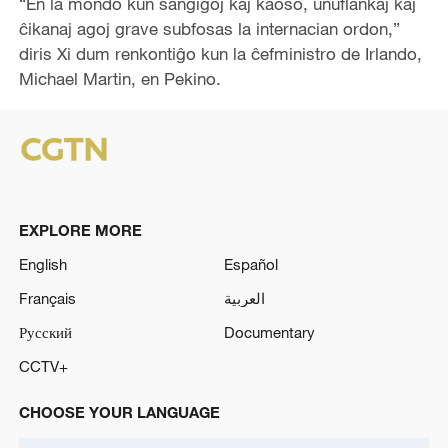
“En la mondo kun ŝanĝiĝoj kaj kaoso, unuflankaj kaj
ĉikanaj agoj grave subfosas la internacian ordon,”
diris Xi dum renkontiĝo kun la ĉefministro de Irlando,
Michael Martin, en Pekino.
EXPLORE MORE
English
Español
Français
العربية
Русский
Documentary
CCTV+
CHOOSE YOUR LANGUAGE