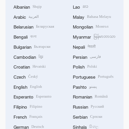
Shqip
ລາວ
Albanian
Lao
العربية
Bahasa Melayu
Arabic
Malay
Беларуская
Монгол
Belarusian
Mongolian
বাংলা
မြန်မာဘာသာ
Bengali
Myanmar
Български
नेपाली
Bulgarian
Nepali
ខ្មែរ
فارسی
Cambodian
Persian
Hrvatski
Polski
Croatian
Polish
Český
Português
Czech
Portuguese
English
پښتو
English
Pashto
Esperanto
Română
Esperanto
Romanian
Filipino
Русский
Filipino
Russian
Français
Српски
French
Serbian
Deutsch
සිංහල
German
Sinhala