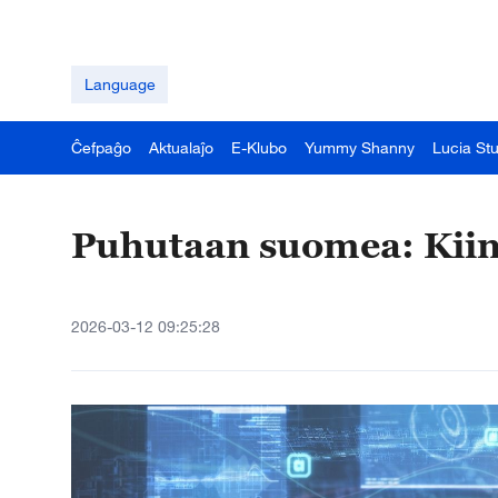
Language
Ĉefpaĝo
Aktualaĵo
E-Klubo
Yummy Shanny
Lucia St
Puhutaan suomea: Kiin
2026-03-12 09:25:28