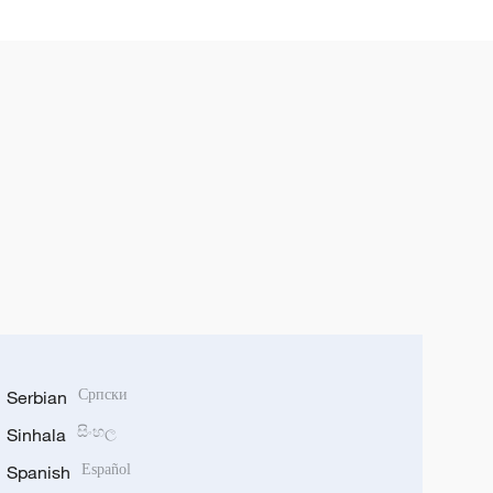
Serbian
Српски
Sinhala
සිංහල
Spanish
Español