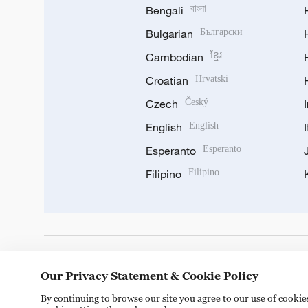
Bengali
বাংলা
Bulgarian
Български
Cambodian
ខ្មែរ
Croatian
Hrvatski
Czech
Český
English
English
Esperanto
Esperanto
Filipino
Filipino
DOWNLOAD OUR APP
Our Privacy Statement & Cookie Policy
By continuing to browse our site you agree to our use of cooki