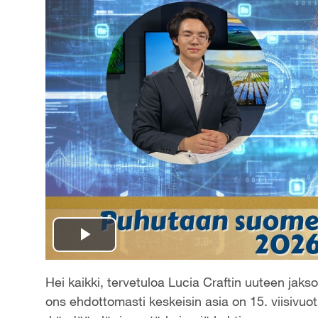
P
l
Hei kaikki, tervetuloa Lucia Craftin uuteen j
ons ehdottomasti keskeisin asia on 15. viisiv
a