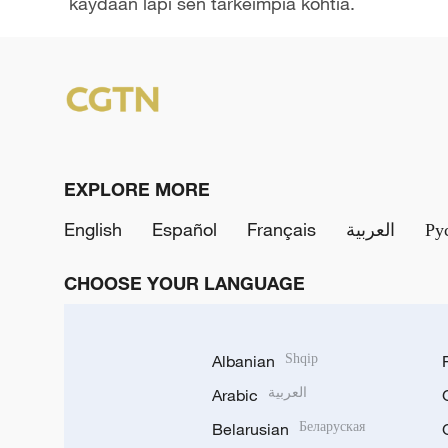
käydään läpi sen tärkeimpiä kohtia.
y
V
i
d
EXPLORE MORE
e
English
Español
Français
العربية
Ру
o
CHOOSE YOUR LANGUAGE
Albanian
Shqip
Arabic
العربية
Belarusian
Беларуская