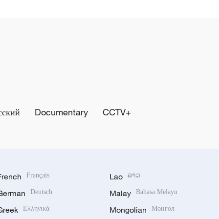
сский
Documentary
CCTV+
French
Français
Lao
ລາວ
German
Deutsch
Malay
Bahasa Melayu
Greek
Ελληνικά
Mongolian
Монгол