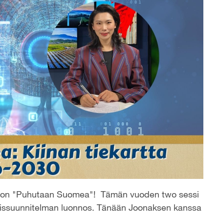
aksoon "Puhutaan Suomea"! Tämän vuoden two sessi
uotissuunnitelman luonnos. Tänään Joonaksen kanssa