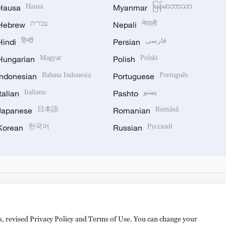
Hausa
Hausa
Myanmar
မြန်မာဘာသာ
Hebrew
עברית
Nepali
नेपाली
Hindi
हिन्दी
Persian
فارسی
Hungarian
Magyar
Polish
Polski
Indonesian
Bahasa Indonesia
Portuguese
Português
Italian
Italiano
Pashto
پښتو
Japanese
日本語
Romanian
Română
Korean
한국어
Russian
Русский
es, revised Privacy Policy and Terms of Use. You can change your