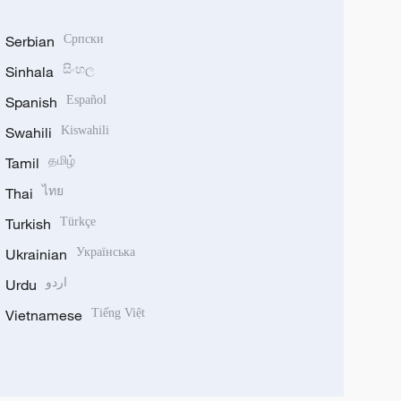
Serbian
Српски
Sinhala
සිංහල
Spanish
Español
Swahili
Kiswahili
Tamil
தமிழ்
Thai
ไทย
Turkish
Türkçe
Ukrainian
Українська
Urdu
اردو
Vietnamese
Tiếng Việt