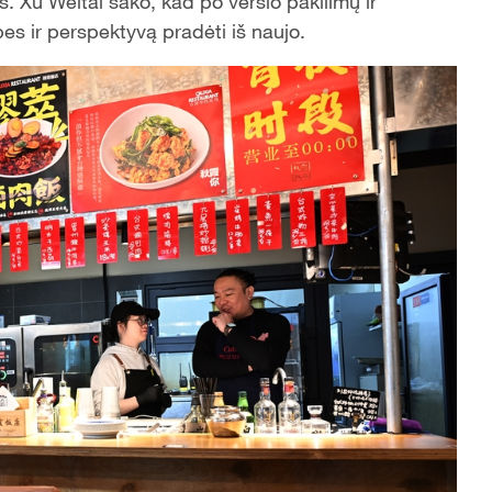
s. Xu Weitai sako, kad po verslo pakilimų ir
s ir perspektyvą pradėti iš naujo.