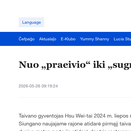
Language
Ĉefpaĝo
Aktualaĵo
E-Klubo
Yummy Shanny
Lucia St
Nuo „praeivio“ iki „su
2026-05-26 09:19:24
Taivano gyventojas Hsu Wei-tai 2024 m. liepos 
Siungano naujajame rajone atidarė pirmąjį taivan