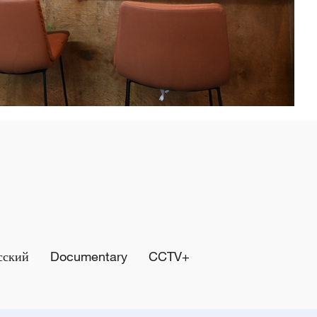
сский
Documentary
CCTV+