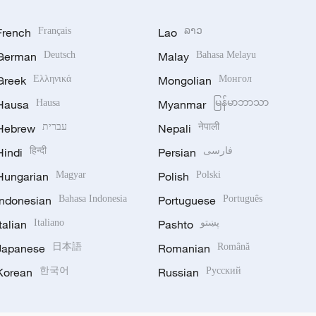
French
Français
Lao
ລາວ
German
Deutsch
Malay
Bahasa Melayu
Greek
Ελληνικά
Mongolian
Монгол
Hausa
Hausa
Myanmar
မြန်မာဘာသာ
Hebrew
עברית
Nepali
नेपाली
Hindi
हिन्दी
Persian
فارسی
Hungarian
Magyar
Polish
Polski
Indonesian
Bahasa Indonesia
Portuguese
Português
Italian
Italiano
Pashto
پښتو
Japanese
日本語
Romanian
Română
Korean
한국어
Russian
Русский