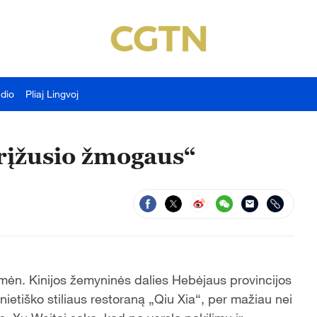
udio
Pliaj Lingvoj
grįžusio žmogaus“
mėn. Kinijos žemyninės dalies Hebėjaus provincijos
ietiško stiliaus restoraną „Qiu Xia“, per mažiau nei