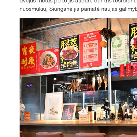
dvejus metus po to jis atidarė dar tris restoranu
nuosmukių, Siungane jis pamatė naujas galimybe