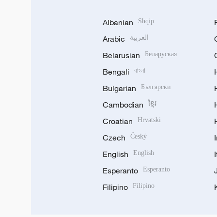
Albanian
Shqip
Arabic
العربية
Belarusian
Беларуская
Bengali
বাংলা
Bulgarian
Български
Cambodian
ខ្មែរ
Croatian
Hrvatski
Czech
Český
English
English
Esperanto
Esperanto
Filipino
Filipino