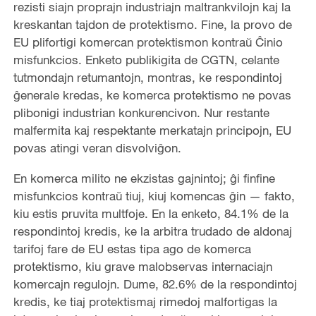
rezisti siajn proprajn industriajn maltrankvilojn kaj la
kreskantan tajdon de protektismo. Fine, la provo de
EU plifortigi komercan protektismon kontraŭ Ĉinio
misfunkcios. Enketo publikigita de CGTN, celante
tutmondajn retumantojn, montras, ke respondintoj
ĝenerale kredas, ke komerca protektismo ne povas
plibonigi industrian konkurencivon. Nur restante
malfermita kaj respektante merkatajn principojn, EU
povas atingi veran disvolviĝon.
En komerca milito ne ekzistas gajnintoj; ĝi finfine
misfunkcios kontraŭ tiuj, kiuj komencas ĝin — fakto,
kiu estis pruvita multfoje. En la enketo, 84.1% de la
respondintoj kredis, ke la arbitra trudado de aldonaj
tarifoj fare de EU estas tipa ago de komerca
protektismo, kiu grave malobservas internaciajn
komercajn regulojn. Dume, 82.6% de la respondintoj
kredis, ke tiaj protektismaj rimedoj malfortigas la