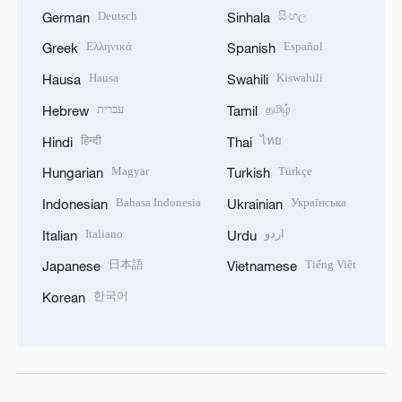
Deutsch
සිංහල
German
Sinhala
Ελληνικά
Español
Greek
Spanish
Hausa
Kiswahili
Hausa
Swahili
עברית
தமிழ்
Hebrew
Tamil
हिन्दी
ไทย
Hindi
Thai
Magyar
Türkçe
Hungarian
Turkish
Bahasa Indonesia
Українська
Indonesian
Ukrainian
Italiano
اردو
Italian
Urdu
日本語
Tiếng Việt
Japanese
Vietnamese
한국어
Korean