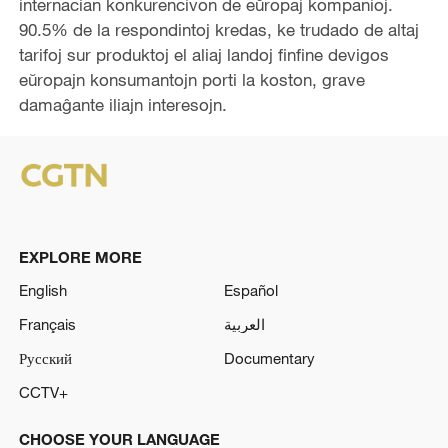
internacian konkurencivon de eŭropaj kompanioj.
90.5% de la respondintoj kredas, ke trudado de altaj
tarifoj sur produktoj el aliaj landoj finfine devigos
eŭropajn konsumantojn porti la koston, grave
damaĝante iliajn interesojn.
EXPLORE MORE
English
Español
Français
العربية
Русский
Documentary
CCTV+
CHOOSE YOUR LANGUAGE