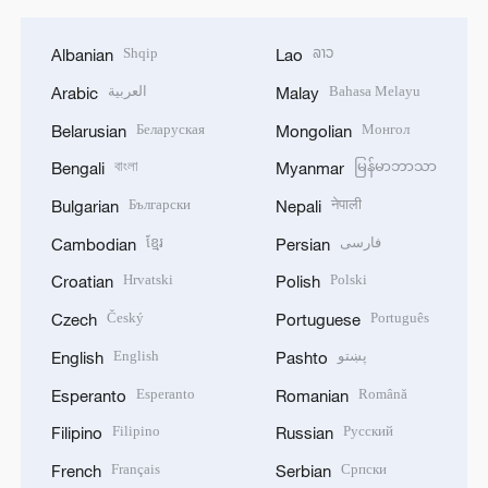
Shqip
ລາວ
Albanian
Lao
العربية
Bahasa Melayu
Arabic
Malay
Беларуская
Монгол
Belarusian
Mongolian
বাংলা
မြန်မာဘာသာ
Bengali
Myanmar
Български
नेपाली
Bulgarian
Nepali
ខ្មែរ
فارسی
Cambodian
Persian
Hrvatski
Polski
Croatian
Polish
Český
Português
Czech
Portuguese
English
پښتو
English
Pashto
Esperanto
Română
Esperanto
Romanian
Filipino
Русский
Filipino
Russian
Français
Српски
French
Serbian