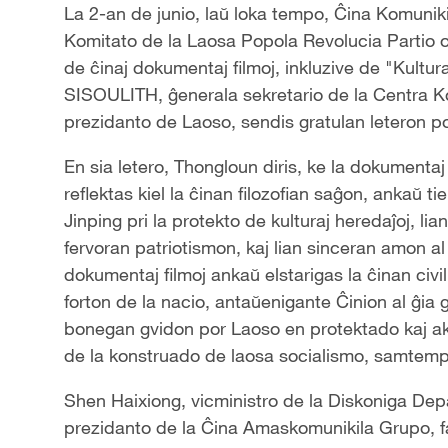
La 2-an de junio, laŭ loka tempo, Ĉina Komuniki
Komitato de la Laosa Popola Revolucia Partio o
de ĉinaj dokumentaj filmoj, inkluzive de "Kultur
SISOULITH, ĝenerala sekretario de la Centra Ko
prezidanto de Laoso, sendis gratulan leteron por
En sia letero, Thongloun diris, ke la dokumentaj 
reflektas kiel la ĉinan filozofian saĝon, ankaŭ ti
Jinping pri la protekto de kulturaj heredaĵoj, l
fervoran patriotismon, kaj lian sinceran amon al
dokumentaj filmoj ankaŭ elstarigas la ĉinan civi
forton de la nacio, antaŭenigante Ĉinion al ĝia g
bonegan gvidon por Laoso en protektado kaj ak
de la konstruado de laosa socialismo, samtemp
Shen Haixiong, vicministro de la Diskoniga De
prezidanto de la Ĉina Amaskomunikila Grupo, f