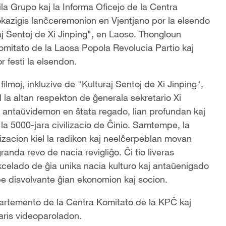
la Grupo kaj la Informa Oficejo de la Centra
kazigis lanĉceremonion en Vjentjano por la elsendo
aj Sentoj de Xi Jinping", en Laoso. Thongloun
mitato de la Laosa Popola Revolucia Partio kaj
 festi la elsendon.
filmoj, inkluzive de "Kulturaj Sentoj de Xi Jinping",
el la altan respekton de ĝenerala sekretario Xi
ian antaŭvidemon en ŝtata regado, lian profundan kaj
 la 5000-jara civilizacio de Ĉinio. Samtempe, la
lizacion kiel la radikon kaj neelĉerpeblan movan
randa revo de nacia revigliĝo. Ĉi tio liveras
celado de ĝia unika nacia kulturo kaj antaŭenigado
e disvolvante ĝian ekonomion kaj socion.
partemento de la Centra Komitato de la KPĈ kaj
aris videoparoladon.