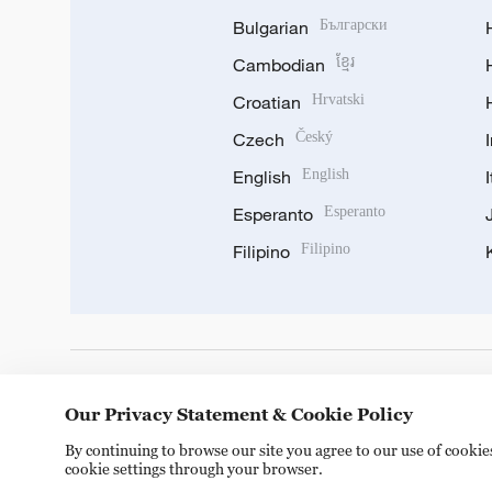
Bulgarian
Български
Cambodian
ខ្មែរ
Croatian
Hrvatski
Czech
Český
English
English
Esperanto
Esperanto
Filipino
Filipino
DOWNLOAD OUR APP
Our Privacy Statement & Cookie Policy
By continuing to browse our site you agree to our use of cooki
cookie settings through your browser.