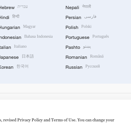
Hebrew
עברית
Nepali
नेपाली
Hindi
हिन्दी
Persian
فارسی
Hungarian
Magyar
Polish
Polski
Indonesian
Bahasa Indonesia
Portuguese
Português
Italian
Italiano
Pashto
پښتو
Japanese
日本語
Romanian
Română
Korean
한국어
Russian
Русский
es, revised Privacy Policy and Terms of Use. You can change your