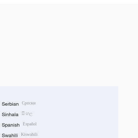
Serbian
Српски
Sinhala
සිංහල
Spanish
Español
Swahili
Kiswahili