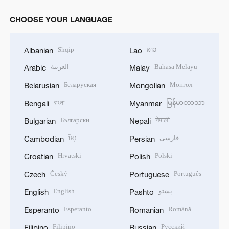
CHOOSE YOUR LANGUAGE
Shqip
ລາວ
Albanian
Lao
العربية
Bahasa Melayu
Arabic
Malay
Беларуская
Монгол
Belarusian
Mongolian
বাংলা
မြန်မာဘာသာ
Bengali
Myanmar
Български
नेपाली
Bulgarian
Nepali
ខ្មែរ
فارسی
Cambodian
Persian
Hrvatski
Polski
Croatian
Polish
Český
Português
Czech
Portuguese
English
پښتو
English
Pashto
Esperanto
Română
Esperanto
Romanian
Filipino
Русский
Filipino
Russian