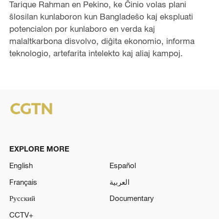
Tarique Rahman en Pekino, ke Ĉinio volas plani
ŝlosilan kunlaboron kun Bangladeŝo kaj ekspluati
potencialon por kunlaboro en verda kaj
malaltkarbona disvolvo, diĝita ekonomio, informa
teknologio, artefarita intelekto kaj aliaj kampoj.
EXPLORE MORE
English
Español
Français
العربية
Русский
Documentary
CCTV+