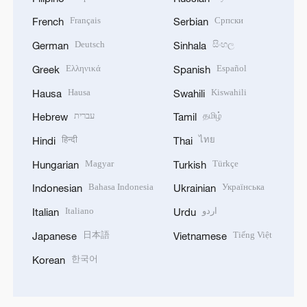
Français
Српски
French
Serbian
Deutsch
සිංහල
German
Sinhala
Ελληνικά
Español
Greek
Spanish
Hausa
Kiswahili
Hausa
Swahili
עברית
தமிழ்
Hebrew
Tamil
हिन्दी
ไทย
Hindi
Thai
Magyar
Türkçe
Hungarian
Turkish
Bahasa Indonesia
Українська
Indonesian
Ukrainian
Italiano
اردو
Italian
Urdu
日本語
Tiếng Việt
Japanese
Vietnamese
한국어
Korean