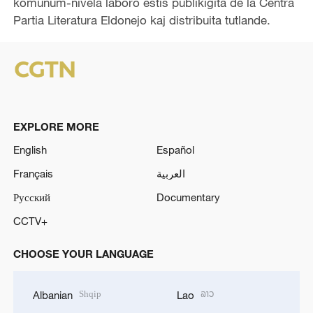
komunum-nivela laboro estis publikigita de la Centra
Partia Literatura Eldonejo kaj distribuita tutlande.
EXPLORE MORE
English
Español
Français
العربية
Русский
Documentary
CCTV+
CHOOSE YOUR LANGUAGE
Shqip
ລາວ
Albanian
Lao