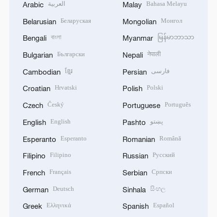
العربية
Bahasa Melayu
Arabic
Malay
Беларуская
Монгол
Belarusian
Mongolian
বাংলা
မြန်မာဘာသာ
Bengali
Myanmar
Български
नेपाली
Bulgarian
Nepali
ខ្មែរ
فارسی
Cambodian
Persian
Hrvatski
Polski
Croatian
Polish
Český
Português
Czech
Portuguese
English
پښتو
English
Pashto
Esperanto
Română
Esperanto
Romanian
Filipino
Русский
Filipino
Russian
Français
Српски
French
Serbian
Deutsch
සිංහල
German
Sinhala
Ελληνικά
Español
Greek
Spanish