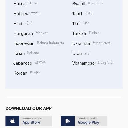
Hausa
Kiswahili
Hausa
Swahili
עברית
தமிழ்
Hebrew
Tamil
हिन्दी
ไทย
Hindi
Thai
Magyar
Türkçe
Hungarian
Turkish
Bahasa Indonesia
Українська
Indonesian
Ukrainian
Italiano
اردو
Italian
Urdu
日本語
Tiếng Việt
Japanese
Vietnamese
한국어
Korean
DOWNLOAD OUR APP