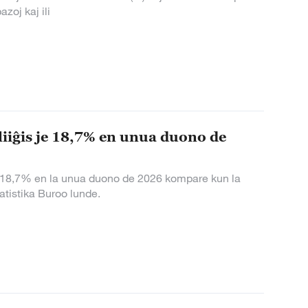
zoj kaj ili
 pliiĝis je 18,7% en unua duono de
s je 18,7% en la unua duono de 2026 kompare kun la
atistika Buroo lunde.