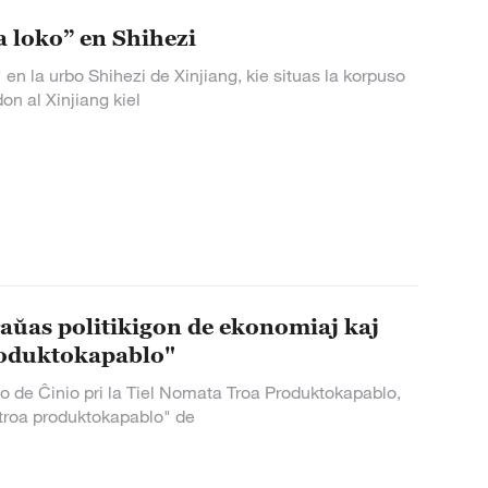
a loko” en Shihezi
 en la urbo Shihezi de Xinjiang, kie situas la korpuso
n al Xinjiang kiel
aŭas politikigon de ekonomiaj kaj
produktokapablo"
o de Ĉinio pri la Tiel Nomata Troa Produktokapablo,
 "troa produktokapablo" de