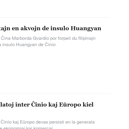
intajn en akvojn de insulo Huangyan
Ĉina Marborda Gvardio por forpeli du filipinajn
e la insulo Huangyan de Ĉinio
atoj inter Ĉinio kaj Eŭropo kiel
 Ĉinio kaj Eŭropo devas persisti en la generala
n de ekonomiaj kaj komercaj