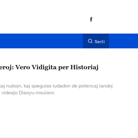
Serĉi
roj: Vero Vidigita per Historiaj
 kaj nubojn, kaj spegulas ludadon de potencaj landoj
 videaĵo Diaoyu-insularo: