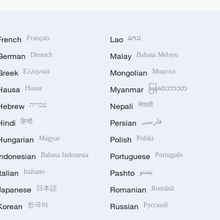
French
Français
Lao
ລາວ
German
Deutsch
Malay
Bahasa Melayu
Greek
Ελληνικά
Mongolian
Монгол
Hausa
Hausa
Myanmar
မြန်မာဘာသာ
Hebrew
עברית
Nepali
नेपाली
Hindi
हिन्दी
Persian
فارسی
Hungarian
Magyar
Polish
Polski
Indonesian
Bahasa Indonesia
Portuguese
Português
Italian
Italiano
Pashto
پښتو
Japanese
日本語
Romanian
Română
Korean
한국어
Russian
Русский