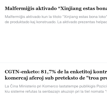
Malfermiĝis aktivado “Xinjiang estas bon
Malfermiĝis aktivado kun la titolo "Xinjiang estas bona loko"
de produktado kaj konstruado. La aktivado prezentas helpado
CGTN-enketo: 81,7% de la enketitoj kontr
komercaj aferoj sub preteksto de "troa 
La Ĉina Ministerio pri Komerco lastatempe publikigis Pozici
kiu sisteme refutas la senbazajn akuzojn pri la tiel nomata