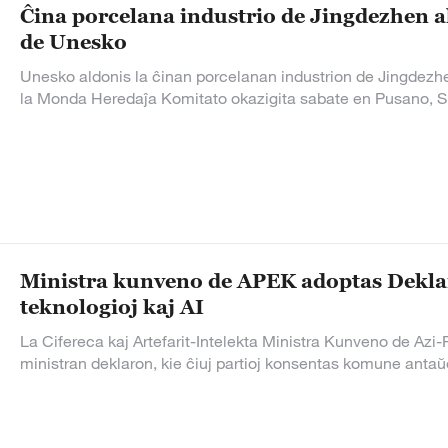
Ĉina porcelana industrio de Jingdezhen al
de Unesko
Unesko aldonis la ĉinan porcelanan industrion de Jingdezhe
la Monda Heredaĵa Komitato okazigita sabate en Pusano, Su
Ministra kunveno de APEK adoptas Deklar
teknologioj kaj AI
La Cifereca kaj Artefarit-Intelekta Ministra Kunveno de Az
ministran deklaron, kie ĉiuj partioj konsentas komune antaŭe