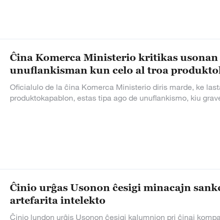
Ĉina Komerca Ministerio kritikas usonan 
unuflankisman kun celo al troa produkt
Oficialulo de la ĉina Komerca Ministerio diris marde, ke la
produktokapablon, estas tipa ago de unuflankismo, kiu grav
Ĉinio urĝas Usonon ĉesigi minacajn sankc
artefarita intelekto
Ĉinio lundon urĝis Usonon ĉesigi kalumnion pri ĉinaj kompanio