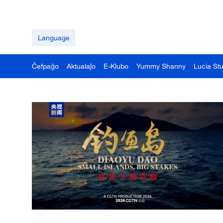
Language
Ĉefpaĝo
Aktualaĵo
E-Klubo
Yummy Shanny
Lucia St