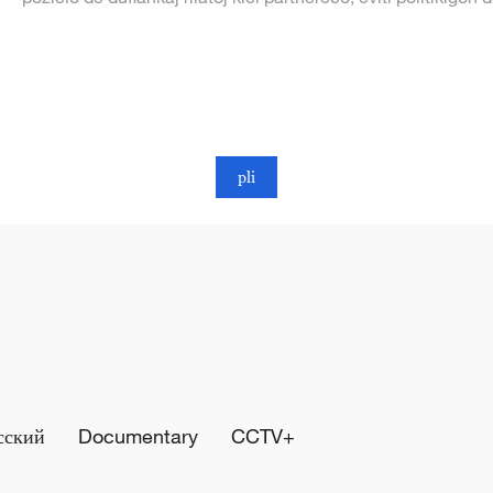
pli
сский
Documentary
CCTV+