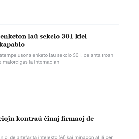
enketon laŭ sekcio 301 kiel
okapablo
statempe usona enketo laŭ sekcio 301, celanta troan
e malordigas la internacian
iojn kontraŭ ĉinaj firmaoj de
j de artefarita intelekto (AI) kaj minacon al ili per