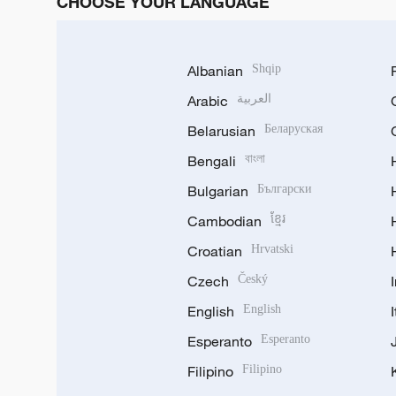
CHOOSE YOUR LANGUAGE
Albanian
Shqip
Arabic
العربية
Belarusian
Беларуская
Bengali
বাংলা
Bulgarian
Български
Cambodian
ខ្មែរ
Croatian
Hrvatski
Czech
Český
English
English
Esperanto
Esperanto
Filipino
Filipino