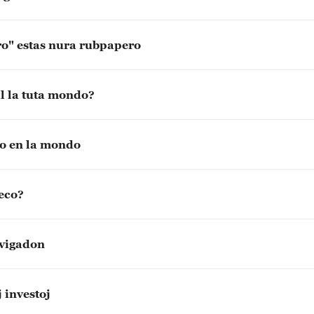
ro" estas nura rubpapero
al la tuta mondo?
io en la mondo
teco?
ovigadon
 investoj