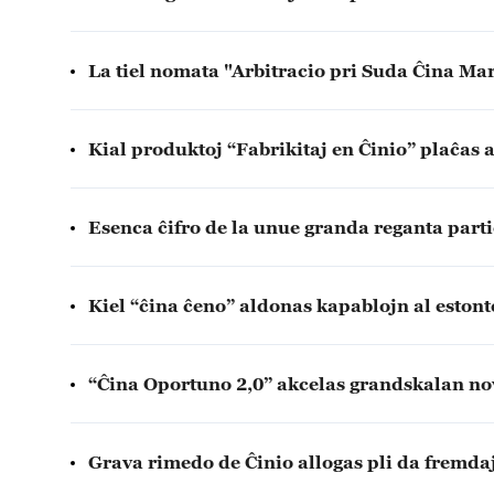
La tiel nomata "Arbitracio pri Suda Ĉina Ma
Kial produktoj “Fabrikitaj en Ĉinio” plaĉas 
Esenca ĉifro de la unue granda reganta part
Kiel “ĉina ĉeno” aldonas kapablojn al eston
“Ĉina Oportuno 2,0” akcelas grandskalan n
Grava rimedo de Ĉinio allogas pli da fremdaj