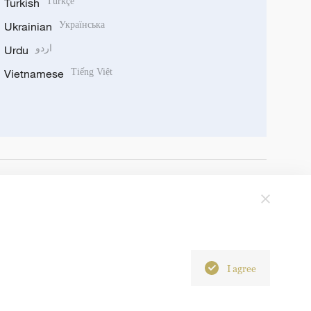
Turkish
Türkçe
Ukrainian
Українська
Urdu
اردو
Vietnamese
Tiếng Việt
I agree
6