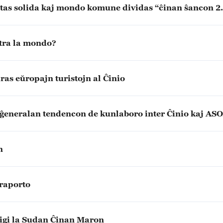
tas solida kaj mondo komune dividas “ĉinan ŝancon 2
s tra la mondo?
ras eŭropajn turistojn al Ĉinio
i ĝeneralan tendencon de kunlaboro inter Ĉinio kaj AS
n
 raporto
ligi la Sudan Ĉinan Maron