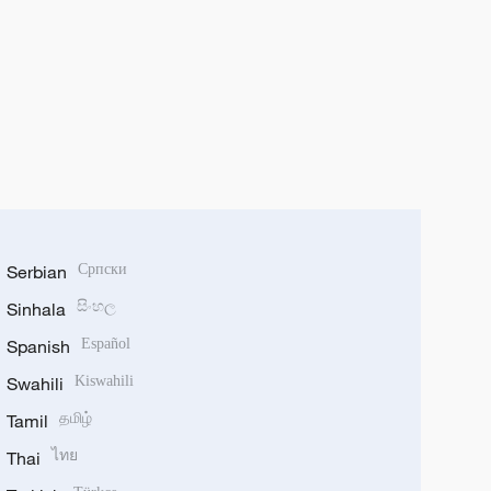
Serbian
Српски
Sinhala
සිංහල
Spanish
Español
Swahili
Kiswahili
Tamil
தமிழ்
Thai
ไทย