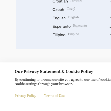
Croatian
Hrvatski
Czech
Český
English
English
Esperanto
Esperanto
Filipino
Filipino
DOWNLOAD OUR APP
Our Privacy Statement & Cookie Policy
By continuing to browse our site you agree to our use of cooki
cookie settings through your browser.
Privacy Policy
Terms of Use
Copyright © 2024 CGTN.
京ICP备20000184号
京公网安