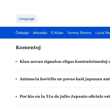
Language
Ĉefpaĝo
Aktualaĵo
E-Klubo
Yummy Shanny
Lucia St
Komentoj
Kian novan signalon eligas kontraŭrimedoj 
Animacia kovirilo ne povas kaŝi japanan amb
Por kio en la 31a de julio Japanio oficiale 