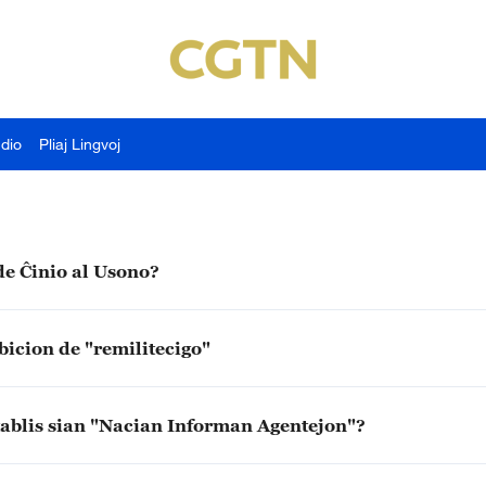
udio
Pliaj Lingvoj
de Ĉinio al Usono?
icion de "remilitecigo"
establis sian "Nacian Informan Agentejon"?