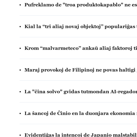
Pufreklamo de "troa produktokapablo" ne es
Kial la “tri aliaj novaj objektoj” populariĝa
Krom “malvarmeteco” ankaŭ aliaj faktoroj ti
Maraj provokoj de Filipinoj ne povas haltig
La "ĉina solvo" gvidas tutmondan AI-regado
La ŝancoj de Ĉinio en la duonjara ekonomia
Evidentiĝas la intencoj de Japanio malstabi