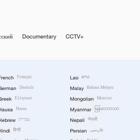
сский
Documentary
CCTV+
French
Français
Lao
ລາວ
German
Deutsch
Malay
Bahasa Melayu
Greek
Ελληνικά
Mongolian
Монгол
Hausa
Hausa
Myanmar
မြန်မာဘာသာ
Hebrew
עברית
Nepali
नेपाली
Hindi
हिन्दी
Persian
فارسی