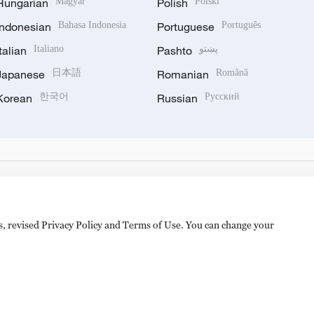
Hungarian
Magyar
Polish
Polski
Indonesian
Bahasa Indonesia
Portuguese
Português
Italian
Italiano
Pashto
پښتو
Japanese
日本語
Romanian
Română
Korean
한국어
Russian
Русский
es, revised Privacy Policy and Terms of Use. You can change your
备 11010502050052号
Disinformation report hotline: 010-8506146