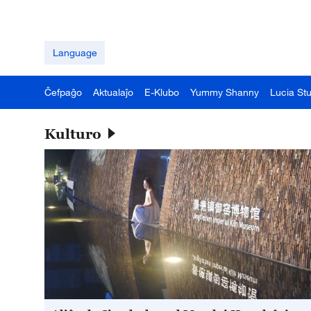
Language
Ĉefpaĝo
Aktualaĵo
E-Klubo
Yummy Shanny
Lucia St
Kulturo