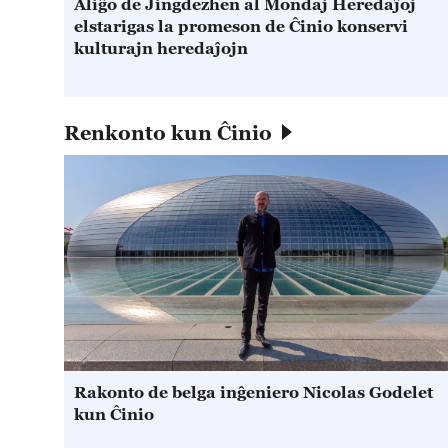
Aliĝo de Jingdezhen al Mondaj Heredaĵoj
elstarigas la promeson de Ĉinio konservi
kulturajn heredaĵojn
Renkonto kun Ĉinio
Rakonto de belga inĝeniero Nicolas Godelet
kun Ĉinio