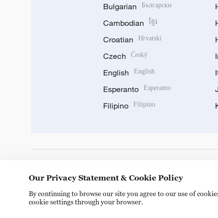
Bulgarian
Български
Cambodian
ខ្មែរ
Croatian
Hrvatski
Czech
Český
English
English
Esperanto
Esperanto
Filipino
Filipino
DOWNLOAD OUR APP
Our Privacy Statement & Cookie Policy
By continuing to browse our site you agree to our use of cooki
cookie settings through your browser.