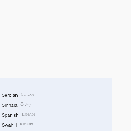
Serbian
Српски
Sinhala
සිංහල
Spanish
Español
Swahili
Kiswahili