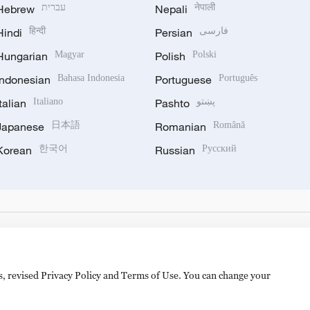
Hebrew
עברית
Nepali
नेपाली
Hindi
हिन्दी
Persian
فارسی
Hungarian
Magyar
Polish
Polski
Indonesian
Bahasa Indonesia
Portuguese
Português
Italian
Italiano
Pashto
پښتو
Japanese
日本語
Romanian
Română
Korean
한국어
Russian
Русский
es, revised Privacy Policy and Terms of Use. You can change your