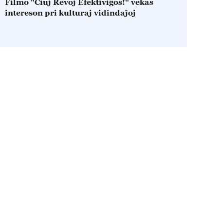
Filmo "Ĉiuj Revoj Efektiviĝos!" vekas
intereson pri kulturaj vidindaĵoj