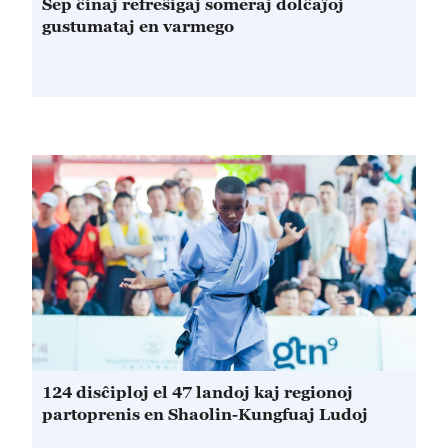
Sep ĉinaj refreŝigaj someraj dolĉaĵoj
gustumataj en varmego
124 disĉiploj el 47 landoj kaj regionoj
partoprenis en Shaolin-Kungfuaj Ludoj