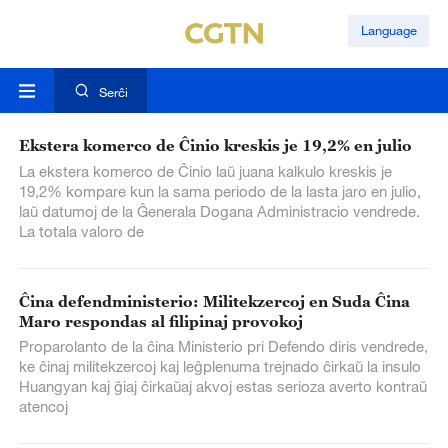
Language
Serĉi
Ekstera komerco de Ĉinio kreskis je 19,2% en julio
La ekstera komerco de Ĉinio laŭ juana kalkulo kreskis je
19,2% kompare kun la sama periodo de la lasta jaro en julio,
laŭ datumoj de la Ĝenerala Dogana Administracio vendrede.
La totala valoro de
Ĉina defendministerio: Militekzercoj en Suda Ĉina
Maro respondas al filipinaj provokoj
Proparolanto de la ĉina Ministerio pri Defendo diris vendrede,
ke ĉinaj militekzercoj kaj leĝplenuma trejnado ĉirkaŭ la insulo
Huangyan kaj ĝiaj ĉirkaŭaj akvoj estas serioza averto kontraŭ
atencoj