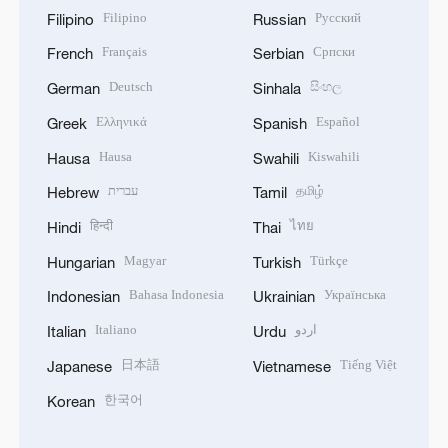
Filipino
Русский
Filipino
Russian
Français
Српски
French
Serbian
Deutsch
සිංහල
German
Sinhala
Ελληνικά
Español
Greek
Spanish
Hausa
Kiswahili
Hausa
Swahili
עברית
தமிழ்
Hebrew
Tamil
हिन्दी
ไทย
Hindi
Thai
Magyar
Türkçe
Hungarian
Turkish
Bahasa Indonesia
Українська
Indonesian
Ukrainian
Italiano
اردو
Italian
Urdu
日本語
Tiếng Việt
Japanese
Vietnamese
한국어
Korean