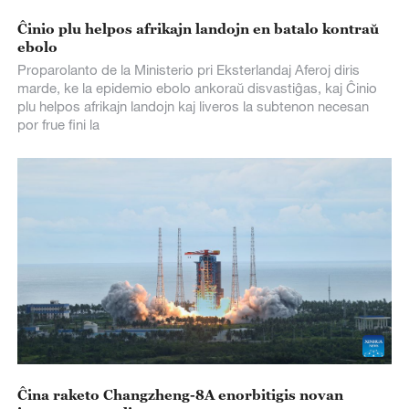
Ĉinio plu helpos afrikajn landojn en batalo kontraŭ
ebolo
Proparolanto de la Ministerio pri Eksterlandaj Aferoj diris
marde, ke la epidemio ebolo ankoraŭ disvastiĝas, kaj Ĉinio
plu helpos afrikajn landojn kaj liveros la subtenon necesan
por frue fini la
Ĉina raketo Changzheng-8A enorbitigis novan