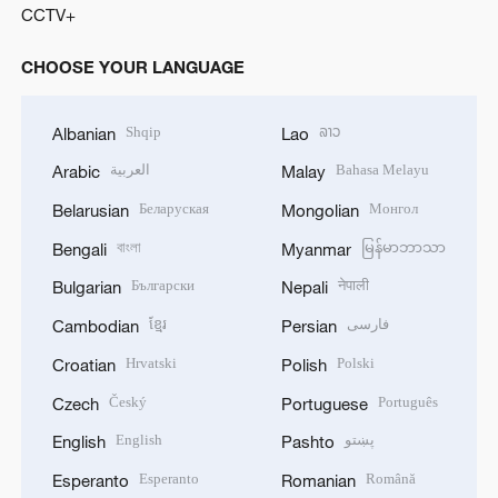
CCTV+
CHOOSE YOUR LANGUAGE
Shqip
ລາວ
Albanian
Lao
العربية
Bahasa Melayu
Arabic
Malay
Беларуская
Монгол
Belarusian
Mongolian
বাংলা
မြန်မာဘာသာ
Bengali
Myanmar
Български
नेपाली
Bulgarian
Nepali
ខ្មែរ
فارسی
Cambodian
Persian
Hrvatski
Polski
Croatian
Polish
Český
Português
Czech
Portuguese
English
پښتو
English
Pashto
Esperanto
Română
Esperanto
Romanian