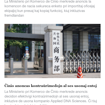
La Ministerio pri Komerco de Ĉinio merkrede anoncis la
komencon de nacia sekureca enketo pri importitaj oficejaj
ekipaĵoj kun presaj kaj kopiaj funkcioj, kiuj inkluzivas
fremdlandan
Ĉinio anoncas kontraŭrimedojn al ses usonaj entoj
La Ministerio pri Komerco de Ĉinio merkrede anoncis
decidon efektivigi kontraŭrimedojn al ses usonaj entoj,
inkluzive de usona kompanio Applied DNA Sciences. Ĉi tiuj