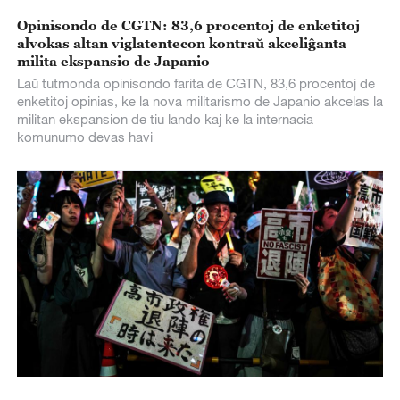
Opinisondo de CGTN: 83,6 procentoj de enketitoj
alvokas altan viglatentecon kontraŭ akceliĝanta
milita ekspansio de Japanio
Laŭ tutmonda opinisondo farita de CGTN, 83,6 procentoj de
enketitoj opinias, ke la nova militarismo de Japanio akcelas la
militan ekspansion de tiu lando kaj ke la internacia
komunumo devas havi