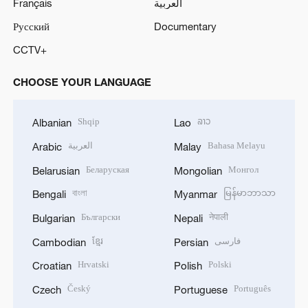
Français
العربية
Русский
Documentary
CCTV+
CHOOSE YOUR LANGUAGE
Shqip
ລາວ
Albanian
Lao
العربية
Bahasa Melayu
Arabic
Malay
Беларуская
Монгол
Belarusian
Mongolian
বাংলা
မြန်မာဘာသာ
Bengali
Myanmar
Български
नेपाली
Bulgarian
Nepali
ខ្មែរ
فارسی
Cambodian
Persian
Hrvatski
Polski
Croatian
Polish
Český
Português
Czech
Portuguese