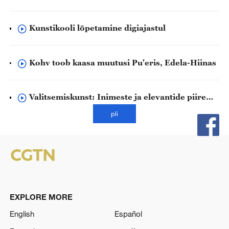
ääremaadel paiknevatesse raskesti
ligipääsetavatesse paikadesse, kus elavad
põlisrahvad
Kunstikooli lõpetamine digiajastul
Kohv toob kaasa muutusi Pu'eris, Edela-Hiinas
Valitsemiskunst: Inimeste ja elevantide piire
ületav kogukond
pli
EXPLORE MORE
English
Español