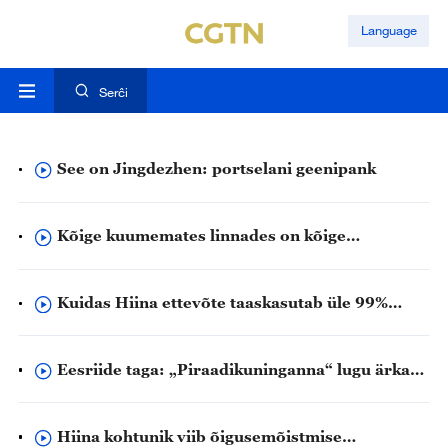
Language
Serĉi
See on Jingdezhen: portselani geenipank
Kõige kuumemates linnades on kõige
lahedamad ideed
Kuidas Hiina ettevõte taaskasutab üle 99%
akumetallidest
Eesriide taga: „Piraadikuninganna“ lugu ärkab
ellu uues Hiina muusikalis
Hiina kohtunik viib õigusemõistmise