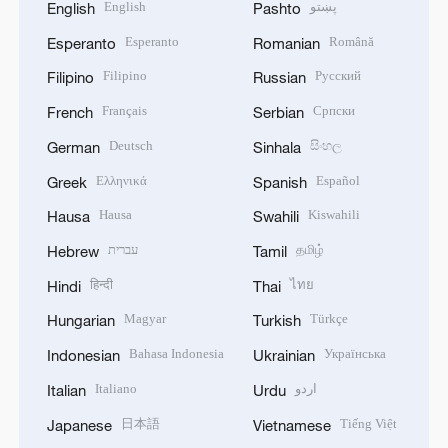
English
پښتو
English
Pashto
Esperanto
Română
Esperanto
Romanian
Filipino
Русский
Filipino
Russian
Français
Српски
French
Serbian
Deutsch
සිංහල
German
Sinhala
Ελληνικά
Español
Greek
Spanish
Hausa
Kiswahili
Hausa
Swahili
עברית
தமிழ்
Hebrew
Tamil
हिन्दी
ไทย
Hindi
Thai
Magyar
Türkçe
Hungarian
Turkish
Bahasa Indonesia
Українська
Indonesian
Ukrainian
Italiano
اردو
Italian
Urdu
日本語
Tiếng Việt
Japanese
Vietnamese