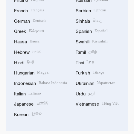
Filipino
Russian
Français
Српски
French
Serbian
Deutsch
සිංහල
German
Sinhala
Ελληνικά
Español
Greek
Spanish
Hausa
Kiswahili
Hausa
Swahili
עברית
தமிழ்
Hebrew
Tamil
हिन्दी
ไทย
Hindi
Thai
Magyar
Türkçe
Hungarian
Turkish
Bahasa Indonesia
Українська
Indonesian
Ukrainian
Italiano
اردو
Italian
Urdu
日本語
Tiếng Việt
Japanese
Vietnamese
한국어
Korean