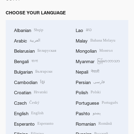
CHOOSE YOUR LANGUAGE
Shqip
ລາວ
Albanian
Lao
العربية
Bahasa Melayu
Arabic
Malay
Беларуская
Монгол
Belarusian
Mongolian
বাংলা
မြန်မာဘာသာ
Bengali
Myanmar
Български
नेपाली
Bulgarian
Nepali
ខ្មែរ
فارسی
Cambodian
Persian
Hrvatski
Polski
Croatian
Polish
Český
Português
Czech
Portuguese
English
پښتو
English
Pashto
Esperanto
Română
Esperanto
Romanian
Filipino
Русский