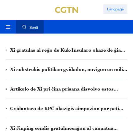
Language
Serĉi
Xi gratulas al reĝo de Kuk-Insularo okaze de ĝia
Konstitucia Tago
Xi substrekis politikan gvidadon, novigon en milita
modernigo
Artikolo de Xi pri ĉina prisana disvolvo estos
publikigita
Gvidantaro de KPĈ okazigis simpozion por peti
opiniojn pri ekonomia laboro
Xi Jinping sendis gratulmesaĝon al vanuatua