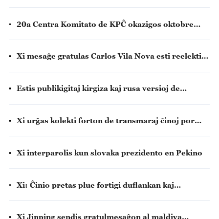
prezidento okaze de sendependiĝa tago de
Vanuatuo
20a Centra Komitato de KPĈ okazigos oktobre
kvinan plenan sesion pri partia sinregado
Xi mesaĝe gratulas Carlos Vila Nova esti reelektita
kiel prezidento de Sao-Tomeo kaj Principeo
Estis publikigitaj kirgiza kaj rusa versioj de
pensbanka raporto pri Penso de Xi Jinping rilata
al Partia Konstruado en Biŝkeko
Xi urĝas kolekti forton de transmaraj ĉinoj por
konstrui fortan landon kaj antaŭenigi nacian
rejuniĝon
Xi interparolis kun slovaka prezidento en Pekino
Xi: Ĉinio pretas plue fortigi duflankan kaj
plurflankan strategian kunlaboron kun Brazilo
Xi Jinping sendis gratulmesaĝon al maldiva