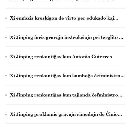
prezidento Mohamed Muizzu okaze de 61a
datreveno de sendependeco de Maldivoj
Xi emfazis kreskigon de virto per edukado kaj
antaŭenigon de altkvalita elementa edukado
Xi Jinping faris gravajn instrukciojn pri terglito en
guberino Pengshui de Chongqing
Xi Jinping renkontiĝas kun Antonio Guterres
Xi Jinping renkontiĝas kun kamboĝa ĉefministro
Hun Manetem
Xi Jinping renkontiĝas kun tajlanda ĉefministro
Anutin Charnvirakul
Xi Jinping proklamis gravajn rimedojn de Ĉinio
por subteni disvolviĝon de tutmonda AI