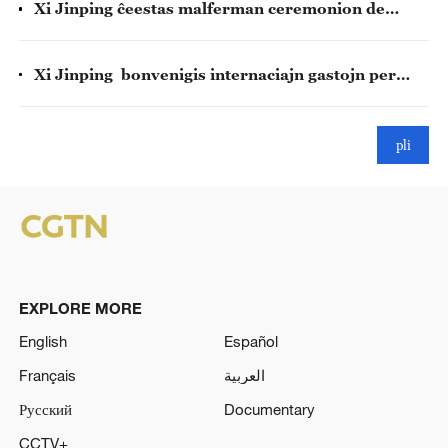
Xi Jinping ĉeestas malferman ceremonion de
Monda Konferenco pri AI kaj Alt-nivela
Konferenco pri Tutmonda Regado de AI
Xi Jinping bonvenigis internaciajn gastojn per
bankedo
pli
EXPLORE MORE
English
Español
Français
العربية
Русский
Documentary
CCTV+